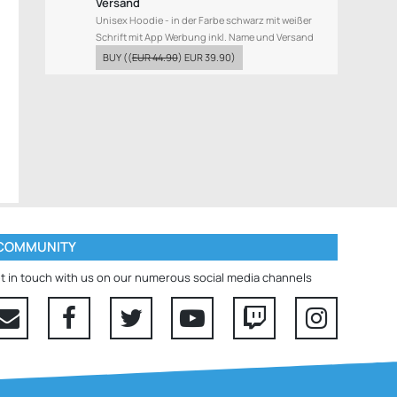
Versand
Unisex Hoodie - in der Farbe schwarz mit weißer
Schrift mit App Werbung inkl. Name und Versand
BUY
((
EUR 44.90
)
EUR 39.90
)
COMMUNITY
t in touch with us on our numerous social media channels