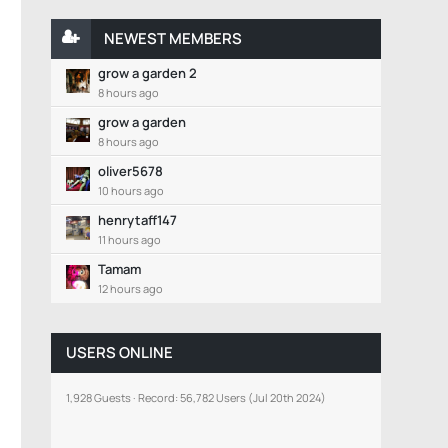
NEWEST MEMBERS
grow a garden 2
8 hours ago
grow a garden
8 hours ago
oliver5678
10 hours ago
henrytaff147
11 hours ago
Tamam
12 hours ago
USERS ONLINE
1,928 Guests
Record: 56,782 Users (
Jul 20th 2024
)