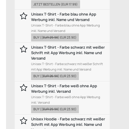
JETZT BESTELLEN
(
EUR 17.99
)
Unisex T-Shirt - Farbe blau ohne App
Werbung inkl. Name und Versand
Unisex T-Shirt - Farbe blau ohne App Werbung
inkl. Name und Versand
BUY
((
EUR 29.90
)
EUR 23.90
)
Unisex T-Shirt - Farbe schwarz mit weißer
Schrift mit App Werbung inkl. Name und
Versand
Unisex T-Shirt - Farbe schwarz mit weißer Schrift
mit App Werbung inkl. Name und Versand
BUY
((
EUR 26.90
)
EUR 23.90
)
Unisex T-Shirt - Farbe weiß ohne App
Werbung inkl. Versand
Unisex T-Shirt - Farbe weiß ohne App Werbung
inkl. Versand
BUY
((
EUR 29.90
)
EUR 23.90
)
Unisex Hoodie - Farbe schwarz mit weißer
Schrift mit App Werbung inkl. Name und