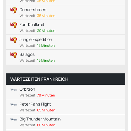
Wartezeit:
35 Minuten
Donderstenen
Wartezeit:
35 Minuten
Fort Knalkruit
Wartezeit:
20 Minuten
Jungle Expedition
Wartezeit:
15 Minuten
Balagos
Wartezeit:
15 Minuten
WARTEZEITEN FRANKREICH
Orbitron
Wartezeit:
70 Minuten
Peter Pan's Flight
Wartezeit:
65 Minuten
Big Thunder Mountain
Wartezeit:
60 Minuten