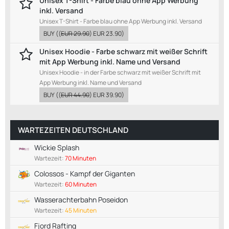
Unisex T-Shirt - Farbe blau ohne App Werbung
inkl. Versand
Unisex T-Shirt - Farbe blau ohne App Werbung inkl. Versand
BUY
((
EUR 29.90
)
EUR 23.90
)
Unisex Hoodie - Farbe schwarz mit weißer Schrift
mit App Werbung inkl. Name und Versand
Unisex Hoodie - in der Farbe schwarz mit weißer Schrift mit
App Werbung inkl. Name und Versand
BUY
((
EUR 44.90
)
EUR 39.90
)
WARTEZEITEN DEUTSCHLAND
Wickie Splash
Wartezeit:
70 Minuten
Colossos - Kampf der Giganten
Wartezeit:
60 Minuten
Wasserachterbahn Poseidon
Wartezeit:
45 Minuten
Fjord Rafting