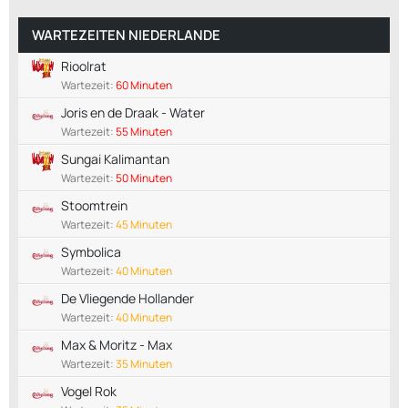
WARTEZEITEN NIEDERLANDE
Rioolrat
Wartezeit:
60 Minuten
Joris en de Draak - Water
Wartezeit:
55 Minuten
Sungai Kalimantan
Wartezeit:
50 Minuten
Stoomtrein
Wartezeit:
45 Minuten
Symbolica
Wartezeit:
40 Minuten
De Vliegende Hollander
Wartezeit:
40 Minuten
Max & Moritz - Max
Wartezeit:
35 Minuten
Vogel Rok