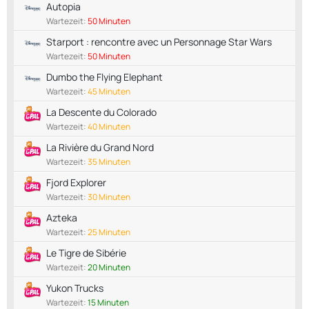
Autopia
Wartezeit:
50 Minuten
Starport : rencontre avec un Personnage Star Wars
Wartezeit:
50 Minuten
Dumbo the Flying Elephant
Wartezeit:
45 Minuten
La Descente du Colorado
Wartezeit:
40 Minuten
La Rivière du Grand Nord
Wartezeit:
35 Minuten
Fjord Explorer
Wartezeit:
30 Minuten
Azteka
Wartezeit:
25 Minuten
Le Tigre de Sibérie
Wartezeit:
20 Minuten
Yukon Trucks
Wartezeit:
15 Minuten