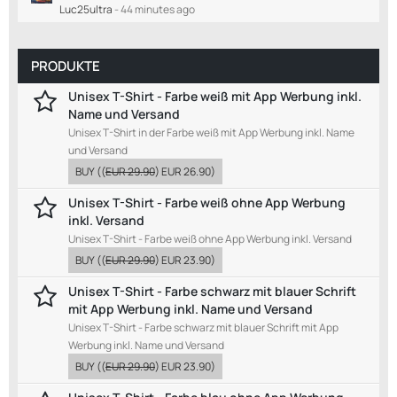
Luc25ultra
-
44 minutes ago
PRODUKTE
Unisex T-Shirt - Farbe weiß mit App Werbung inkl.
Name und Versand
Unisex T-Shirt in der Farbe weiß mit App Werbung inkl. Name
und Versand
BUY
((
EUR 29.90
)
EUR 26.90
)
Unisex T-Shirt - Farbe weiß ohne App Werbung
inkl. Versand
Unisex T-Shirt - Farbe weiß ohne App Werbung inkl. Versand
BUY
((
EUR 29.90
)
EUR 23.90
)
Unisex T-Shirt - Farbe schwarz mit blauer Schrift
mit App Werbung inkl. Name und Versand
Unisex T-Shirt - Farbe schwarz mit blauer Schrift mit App
Werbung inkl. Name und Versand
BUY
((
EUR 29.90
)
EUR 23.90
)