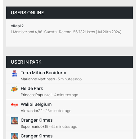
USERS ONLINE
olivia12
1 Member and 4,861 Guests
Record: 56,782 Users (
Jul 20th 2024
)
USER IN PARK
Terra Mítica Benidorm
Marianne Martinsen
-
3 minutes ago
Heide Park
PrincessRapunzel
-
4 minutes ago
Walibi Belgium
Alexander22
-
26 minutes ago
Cranger Kirmes
Supermario0815
-
42 minutes ago
Cranger Kirmes