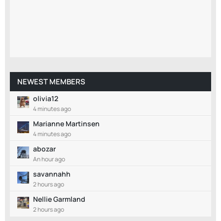
NEWEST MEMBERS
olivia12
4 minutes ago
Marianne Martinsen
4 minutes ago
abozar
An hour ago
savannahh
2 hours ago
Nellie Garmland
2 hours ago