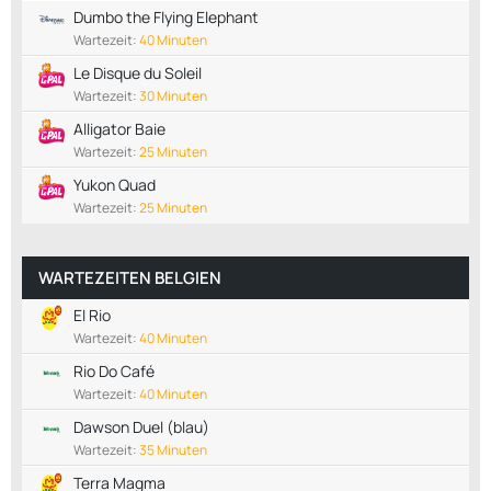
Dumbo the Flying Elephant
Wartezeit:
40 Minuten
Le Disque du Soleil
Wartezeit:
30 Minuten
Alligator Baie
Wartezeit:
25 Minuten
Yukon Quad
Wartezeit:
25 Minuten
WARTEZEITEN BELGIEN
El Rio
Wartezeit:
40 Minuten
Rio Do Café
Wartezeit:
40 Minuten
Dawson Duel (blau)
Wartezeit:
35 Minuten
Terra Magma