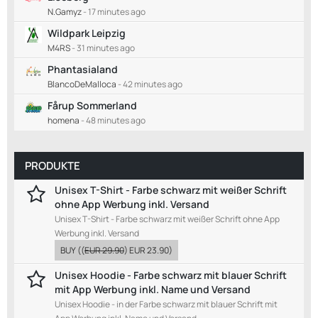
N.Gamyz
-
17 minutes ago
Wildpark Leipzig
M4RS
-
31 minutes ago
Phantasialand
BlancoDeMalloca
-
42 minutes ago
Fårup Sommerland
homena
-
48 minutes ago
PRODUKTE
Unisex T-Shirt - Farbe schwarz mit weißer Schrift
ohne App Werbung inkl. Versand
Unisex T-Shirt - Farbe schwarz mit weißer Schrift ohne App
Werbung inkl. Versand
BUY
((
EUR 29.90
)
EUR 23.90
)
Unisex Hoodie - Farbe schwarz mit blauer Schrift
mit App Werbung inkl. Name und Versand
Unisex Hoodie - in der Farbe schwarz mit blauer Schrift mit