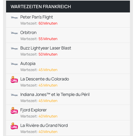
WARTEZEITEN FRANKREICH
Peter Pan's Flight
Wartezeit:
60 Minuten
Orbitron
Wartezeit:
55 Minuten
Buzz Lightyear Laser Blast
Wartezeit:
50 Minuten
Autopia
Wartezeit:
45 Minuten
La Descente du Colorado
Wartezeit:
45 Minuten
Indiana Jones™ et le Temple du Péril
Wartezeit:
45 Minuten
Fjord Explorer
Wartezeit:
40 Minuten
La Rivière du Grand Nord
Wartezeit:
40 Minuten