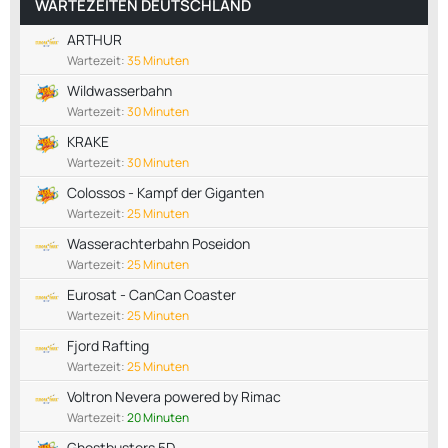
WARTEZEITEN DEUTSCHLAND
ARTHUR
Wartezeit:
35 Minuten
Wildwasserbahn
Wartezeit:
30 Minuten
KRAKE
Wartezeit:
30 Minuten
Colossos - Kampf der Giganten
Wartezeit:
25 Minuten
Wasserachterbahn Poseidon
Wartezeit:
25 Minuten
Eurosat - CanCan Coaster
Wartezeit:
25 Minuten
Fjord Rafting
Wartezeit:
25 Minuten
Voltron Nevera powered by Rimac
Wartezeit:
20 Minuten
Ghostbusters 5D