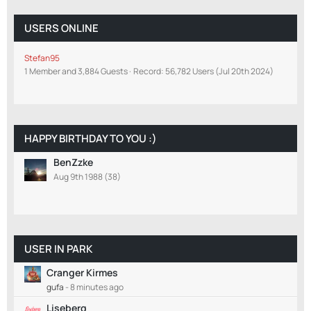
USERS ONLINE
Stefan95
1 Member and 3,884 Guests
Record: 56,782 Users (
Jul 20th 2024
)
HAPPY BIRTHDAY TO YOU :)
BenZzke
Aug 9th 1988 (38)
USER IN PARK
Cranger Kirmes
gufa
-
8 minutes ago
Liseberg