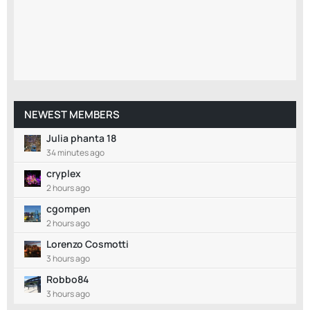
NEWEST MEMBERS
Julia phanta 18
34 minutes ago
cryplex
2 hours ago
cgompen
2 hours ago
Lorenzo Cosmotti
3 hours ago
Robbo84
3 hours ago