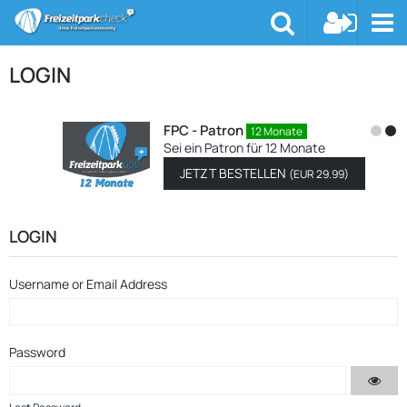
LOGIN
FPC - Patron
12 Monate
Sei ein Patron für 12 Monate
JETZT BESTELLEN
(
EUR 29.99
)
LOGIN
Username or Email Address
Password