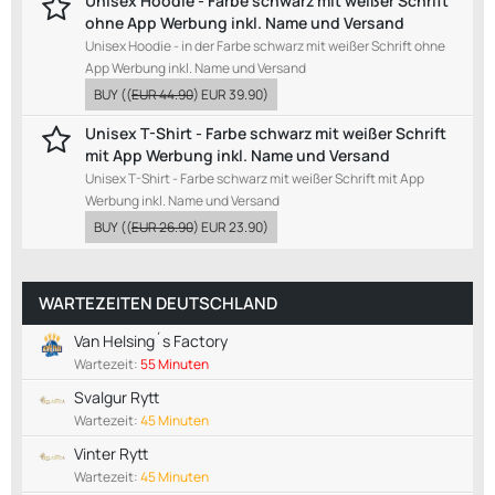
Unisex Hoodie - Farbe schwarz mit weißer Schrift
ohne App Werbung inkl. Name und Versand
Unisex Hoodie - in der Farbe schwarz mit weißer Schrift ohne
App Werbung inkl. Name und Versand
BUY
((
EUR 44.90
)
EUR 39.90
)
Unisex T-Shirt - Farbe schwarz mit weißer Schrift
mit App Werbung inkl. Name und Versand
Unisex T-Shirt - Farbe schwarz mit weißer Schrift mit App
Werbung inkl. Name und Versand
BUY
((
EUR 26.90
)
EUR 23.90
)
WARTEZEITEN DEUTSCHLAND
Van Helsing´s Factory
Wartezeit:
55 Minuten
Svalgur Rytt
Wartezeit:
45 Minuten
Vinter Rytt
Wartezeit:
45 Minuten