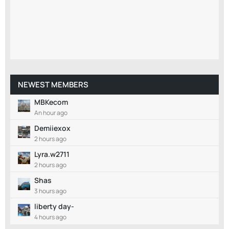
NEWEST MEMBERS
MBKecom
An hour ago
Demiiexox
2 hours ago
Lyra.w2711
2 hours ago
Shas
3 hours ago
liberty day-
4 hours ago