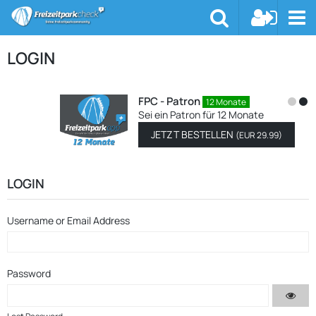
LOGIN
FPC - Patron
12 Monate
Sei ein Patron für 12 Monate
JETZT BESTELLEN
(
EUR 29.99
)
LOGIN
Username or Email Address
Password