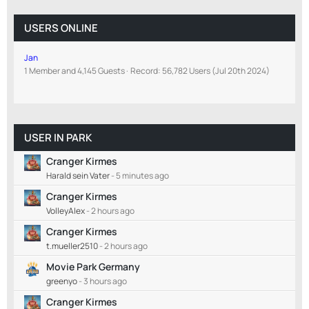
USERS ONLINE
Jan
1 Member and 4,145 Guests
Record: 56,782 Users (
Jul 20th 2024
)
USER IN PARK
Cranger Kirmes
Harald sein Vater
-
5 minutes ago
Cranger Kirmes
VolleyAlex
-
2 hours ago
Cranger Kirmes
t.mueller2510
-
2 hours ago
Movie Park Germany
greenyo
-
3 hours ago
Cranger Kirmes