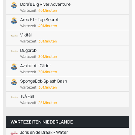
Dora’s Big River Adventure
Wartezeit:
40 Minuten
Area 51 - Top Secret
Wartezeit:
40 Minuten
Vildfål
Wartezeit:
30 Minuten
Dugdrob
Wartezeit:
30 Minuten
Avatar Air Glider
Wartezeit:
30 Minuten
SpongeBob Splash Bash
Wartezeit:
30 Minuten
Två Fall
Wartezeit:
25 Minuten
WARTEZEITEN NIEDERLANDE
Joris en de Draak - Water