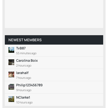
NEWEST MEMBERS
TvB87
55 minutes ago
Carolina Boix
2 hours ago
larahalf
7 hours ago
Philip123456789
9 hours ago
NClarke1
10 hours ago