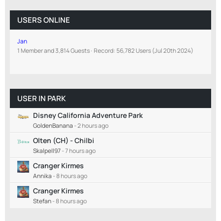
USERS ONLINE
Jan
1 Member and 3,814 Guests
Record: 56,782 Users (
Jul 20th 2024
)
USER IN PARK
Disney California Adventure Park
GoldenBanana
-
2 hours ago
Olten (CH) - Chilbi
Skalpell97
-
7 hours ago
Cranger Kirmes
Annika
-
8 hours ago
Cranger Kirmes
Stefan
-
8 hours ago