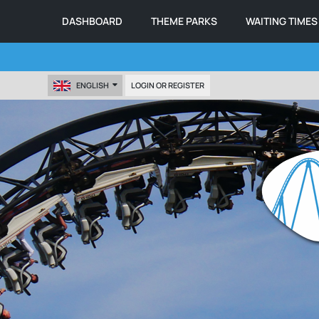
DASHBOARD
THEME PARKS
WAITING TIMES
ENGLISH
LOGIN OR REGISTER