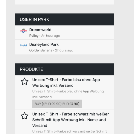
USER IN PARK
Dreamworld
Ryliey
-
An hour ago
Disneyland Park
GoldenBanana
-
2 hours ago
PRODUKTE
Unisex T-Shirt - Farbe blau ohne App
Werbung inkl. Versand
Unisex T-Shirt - Farbe blau ohne App Werbung
inkl. Versand
BUY
((
EUR 29.90
)
EUR 23.90
)
Unisex T-Shirt - Farbe schwarz mit weißer
Schrift mit App Werbung inkl. Name und
Versand
Unisex T-Shirt - Farbe schwarz mit weißer Schrift