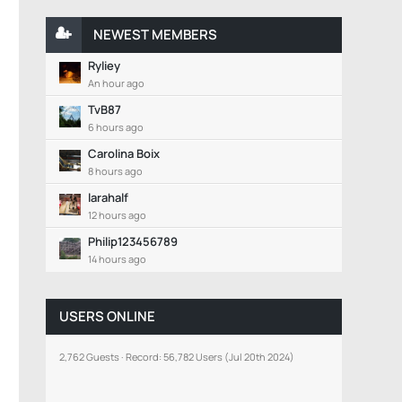
NEWEST MEMBERS
Ryliey
An hour ago
TvB87
6 hours ago
Carolina Boix
8 hours ago
larahalf
12 hours ago
Philip123456789
14 hours ago
USERS ONLINE
2,762 Guests
Record: 56,782 Users (
Jul 20th 2024
)