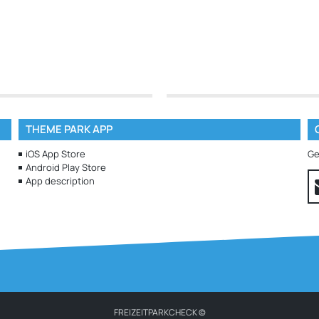
THEME PARK APP
iOS App Store
Ge
Android Play Store
App description
FREIZEITPARKCHECK ©