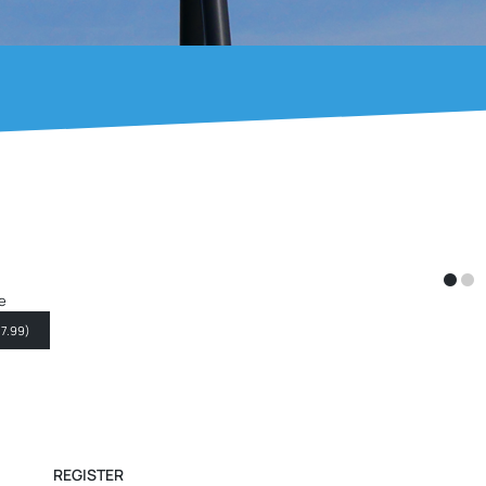
FPC - Patron
12 Monate
Sei ein Patron für 12 Monate
JETZT BESTELLEN
(
EUR 29.99
)
REGISTER