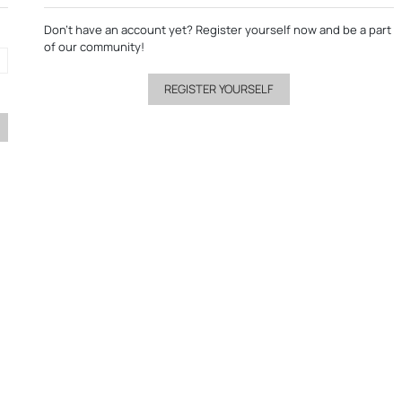
Don’t have an account yet?
Register yourself now
and be a part
of our community!
REGISTER YOURSELF