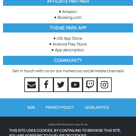
AFFILIATE PARTNER
Amazon
Booking.com
THEME PARK APP
iOS App Store
Android Play Store
App description
COMMUNITY
Get in touch with us on our numerous social media channels
AGB
PRIVACY POLICY
LEGAL NOTICE
FREIZEITPARKCHECK ©
THIS SITE USES COOKIES. BY CONTINUING TO BROWSE THIS SITE,
YOU ARE AGREEING TO OUR USE OF COOKIES.
WAITING TIMES POWERED BY QUEUE-TIMES.COM