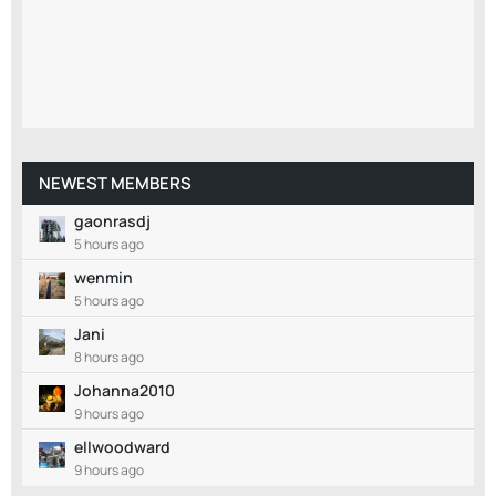
NEWEST MEMBERS
gaonrasdj
5 hours ago
wenmin
5 hours ago
Jani
8 hours ago
Johanna2010
9 hours ago
ellwoodward
9 hours ago