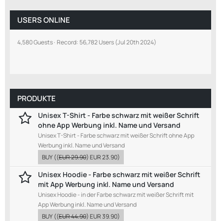
USERS ONLINE
4,580 Guests
Record: 56,782 Users (
Jul 20th 2024
)
PRODUKTE
Unisex T-Shirt - Farbe schwarz mit weißer Schrift
ohne App Werbung inkl. Name und Versand
Unisex T-Shirt - Farbe schwarz mit weißer Schrift ohne App
Werbung inkl. Name und Versand
BUY
((
EUR 29.90
)
EUR 23.90
)
Unisex Hoodie - Farbe schwarz mit weißer Schrift
mit App Werbung inkl. Name und Versand
Unisex Hoodie - in der Farbe schwarz mit weißer Schrift mit
App Werbung inkl. Name und Versand
BUY
((
EUR 44.90
)
EUR 39.90
)