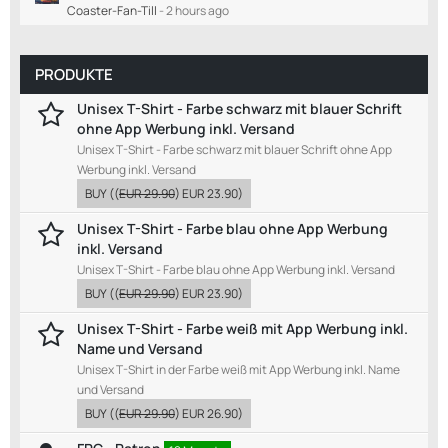
Coaster-Fan-Till
-
2 hours ago
PRODUKTE
Unisex T-Shirt - Farbe schwarz mit blauer Schrift
ohne App Werbung inkl. Versand
Unisex T-Shirt - Farbe schwarz mit blauer Schrift ohne App
Werbung inkl. Versand
BUY
((
EUR 29.90
)
EUR 23.90
)
Unisex T-Shirt - Farbe blau ohne App Werbung
inkl. Versand
Unisex T-Shirt - Farbe blau ohne App Werbung inkl. Versand
BUY
((
EUR 29.90
)
EUR 23.90
)
Unisex T-Shirt - Farbe weiß mit App Werbung inkl.
Name und Versand
Unisex T-Shirt in der Farbe weiß mit App Werbung inkl. Name
und Versand
BUY
((
EUR 29.90
)
EUR 26.90
)