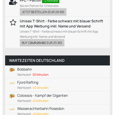
FPC - Patron
12 Monate
Sei ein Patron für 12 Monate
JETZT BESTELLEN
(
EUR 29.99
)
Unisex T-Shirt - Farbe schwarz mit blauer Schrift
mit App Werbung inkl. Name und Versand
Unisex T-Shirt - Farbe schwarz mit blauer Schrift mit App
Werbung inkl. Name und Versand
BUY
((
EUR 29.90
)
EUR 23.90
)
WARTEZEITEN DEUTSCHLAND
Bobbahn
Wartezeit:
50 Minuten
Fjord Rafting
Wartezeit:
45 Minuten
Colossos - Kampf der Giganten
Wartezeit:
40 Minuten
Wasserachterbahn Poseidon
Wartezeit:
40 Minuten