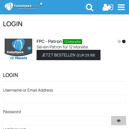
LOGIN
FPC - Patron
12 Monate
Sei ein Patron für 12 Monate
JETZT BESTELLEN
(
EUR 29.99
)
LOGIN
Username or Email Address
Password