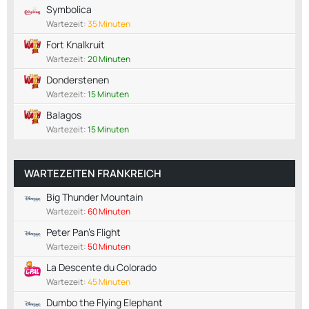
Symbolica
Wartezeit:
35 Minuten
Fort Knalkruit
Wartezeit:
20 Minuten
Donderstenen
Wartezeit:
15 Minuten
Balagos
Wartezeit:
15 Minuten
WARTEZEITEN FRANKREICH
Big Thunder Mountain
Wartezeit:
60 Minuten
Peter Pan's Flight
Wartezeit:
50 Minuten
La Descente du Colorado
Wartezeit:
45 Minuten
Dumbo the Flying Elephant