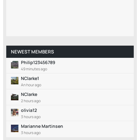
NEWEST MEMBERS
Philip123456789
49 minutes ago
NClarke1
An hour ago
NClarke
2 hours ago
olivia12
3 hours ago
Marianne Martinsen
3 hours ago