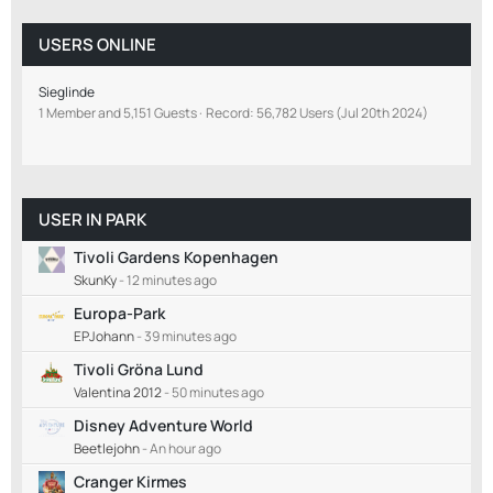
USERS ONLINE
Sieglinde
1 Member and 5,151 Guests
Record: 56,782 Users (
Jul 20th 2024
)
USER IN PARK
Tivoli Gardens Kopenhagen
SkunKy
-
12 minutes ago
Europa-Park
EPJohann
-
39 minutes ago
Tivoli Gröna Lund
Valentina 2012
-
50 minutes ago
Disney Adventure World
Beetlejohn
-
An hour ago
Cranger Kirmes