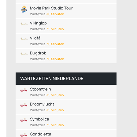
Movie Park Studio Tour
Wartezeit:
40 Minuten
Vikingløp
Wartezeit:
35 Minuten
Vildfål
Wartezeit:
30 Minuten
Dugdrob
Wartezeit:
30 Minuten
WARTEZEITEN NIEDERLANDE
Stoomtrein
Wartezeit:
45 Minuten
Droomvlucht
Wartezeit:
45 Minuten
Symbolica
Wartezeit:
35 Minuten
Gondoletta