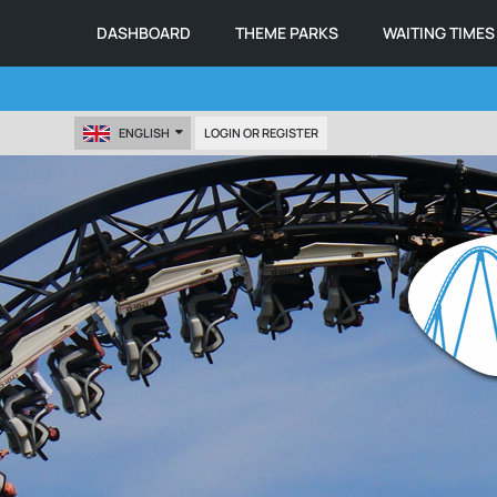
DASHBOARD
THEME PARKS
WAITING TIMES
ENGLISH
LOGIN OR REGISTER