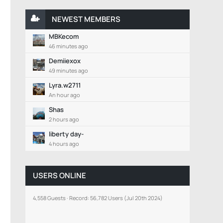
NEWEST MEMBERS
MBKecom
46 minutes ago
Demiiexox
49 minutes ago
Lyra.w2711
An hour ago
Shas
2 hours ago
liberty day-
4 hours ago
USERS ONLINE
4,558 Guests
Record: 56,782 Users (
Jul 20th 2024
)