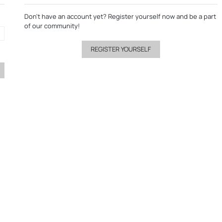
Don’t have an account yet?
Register yourself now
and be a part
of our community!
REGISTER YOURSELF