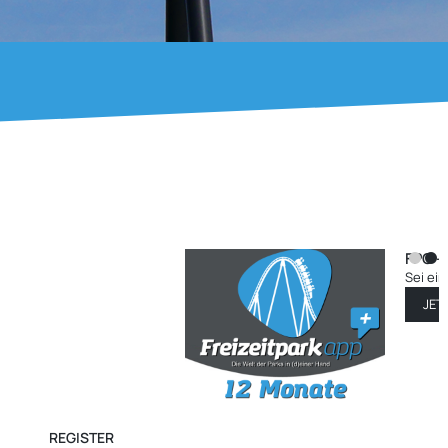
te
29.99
)
REGISTER