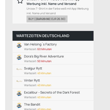
Werbung inkl. Name und Versand
Unisex T-Shirt in der Farbe weiß mit App Werbung
inkl. Name und Versand
BUY
((
EUR 29.90
)
EUR 26.90
)
WARTEZEITEN DEUTSCHLAND
Van Helsing´s Factory
Wartezeit:
60 Minuten
Dora’s Big River Adventure
Wartezeit:
50 Minuten
Svalgur Rytt
Wartezeit:
45 Minuten
Vinter Rytt
Wartezeit:
45 Minuten
Excalibur - Secrets of the Dark Forest
Wartezeit:
45 Minuten
The Bandit
Wartezeit:
45 Minuten