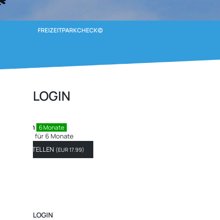
FREIZEITPARKCHECK©
LOGIN
FPC - Patron
12 Monate
Sei ein Patron für 12 Mona
JETZT BESTELLEN
(
EUR 
LOGIN