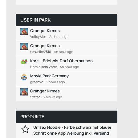
USER IN PARK
Cranger Kirmes
VolleyAlex
-
An hour ago
Cranger Kirmes
t.mueller2510
-
An hour ago
Karls - Erlebnis-Dorf Oberhausen
Harald sein Vater
-
An hour ago
Movie Park Germany
greenyo
-
2 hours ago
Cranger Kirmes
Stefan
-
2 hours ago
PRODUKTE
Unisex Hoodie - Farbe schwarz mit blauer
Schrift ohne App Werbung inkl. Versand