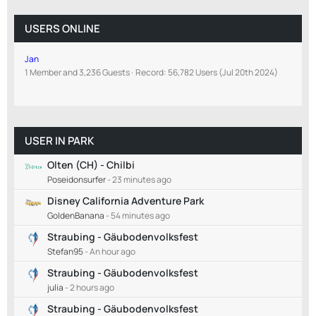
USERS ONLINE
Jan
1 Member and 3,236 Guests
Record: 56,782 Users (
Jul 20th 2024
)
USER IN PARK
Olten (CH) - Chilbi
Poseidonsurfer
-
23 minutes ago
Disney California Adventure Park
GoldenBanana
-
54 minutes ago
Straubing - Gäubodenvolksfest
Stefan95
-
An hour ago
Straubing - Gäubodenvolksfest
julia
-
2 hours ago
Straubing - Gäubodenvolksfest