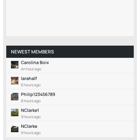
NEWEST MEMBERS
Carolina Boix
An hour ago
larahalf
6 hours ago
Philip123456789
8 hours ago
NClarke1
9 hours ago
NClarke
9 hours ago