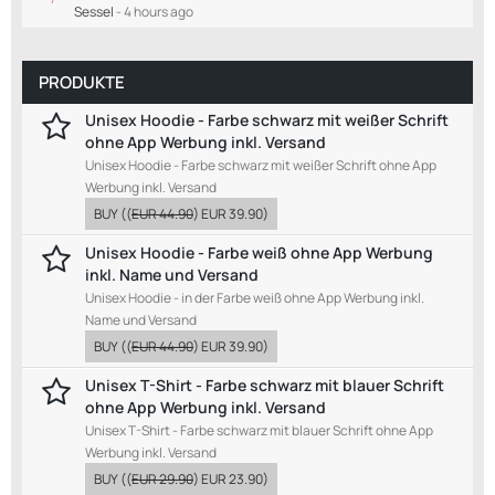
Sessel
-
4 hours ago
PRODUKTE
Unisex Hoodie - Farbe schwarz mit weißer Schrift
ohne App Werbung inkl. Versand
Unisex Hoodie - Farbe schwarz mit weißer Schrift ohne App
Werbung inkl. Versand
BUY
((
EUR 44.90
)
EUR 39.90
)
Unisex Hoodie - Farbe weiß ohne App Werbung
inkl. Name und Versand
Unisex Hoodie - in der Farbe weiß ohne App Werbung inkl.
Name und Versand
BUY
((
EUR 44.90
)
EUR 39.90
)
Unisex T-Shirt - Farbe schwarz mit blauer Schrift
ohne App Werbung inkl. Versand
Unisex T-Shirt - Farbe schwarz mit blauer Schrift ohne App
Werbung inkl. Versand
BUY
((
EUR 29.90
)
EUR 23.90
)