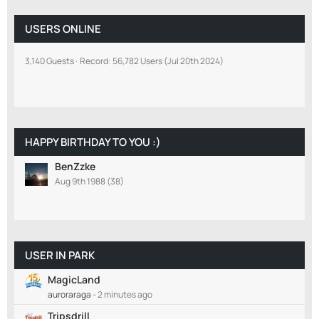
USERS ONLINE
3,140 Guests
Record: 56,782 Users (
Jul 20th 2024
)
HAPPY BIRTHDAY TO YOU :)
BenZzke
Aug 9th 1988 (38)
USER IN PARK
MagicLand
auroraraga
-
2 minutes ago
Tripsdrill