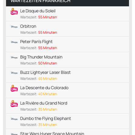
WARTEZEITEN FRANKREICH
Le Disque du Soleil
Wartezeit:
55 Minuten
Orbitron
Wartezeit:
55 Minuten
Peter Pan's Flight
Wartezeit:
55 Minuten
Big Thunder Mountain
Wartezeit:
50 Minuten
Buzz Lightyear Laser Blast
Wartezeit:
45 Minuten
La Descente du Colorado
Wartezeit:
40 Minuten
La Rivière du Grand Nord
Wartezeit:
35 Minuten
Dumbo the Flying Elephant
Wartezeit:
35 Minuten
Star Wars Hyper Space Mountain