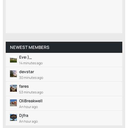
NEWEST MEMBERS
Eve:)_
14 minutes ago
devstar
30 minutes ago
fares
53 minutes ago
OliBreakwell
An hour ago
Djfra
An hour ago