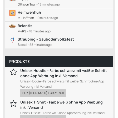
Ottis on Tour
-
13 minutes ago
Heimwehfluh
M. Hoffman
-
19 minutes ago
Belantis
M4RS
-
48 minutes ago
Straubing - Gäubodenvolksfest
Sessel
-
58 minutes ago
PRODUKTE
Unisex Hoodie - Farbe schwarz mit weißer Schrift
ohne App Werbung inkl. Versand
Unisex Hoodie - Farbe schwarz mit weißer Schrift ohne App
Werbung inkl. Versand
BUY
((
EUR 44.90
)
EUR 39.90
)
Unisex T-Shirt - Farbe weiß ohne App Werbung
inkl. Versand
Unisex T-Shirt - Farbe weiß ohne App Werbung inkl. Versand