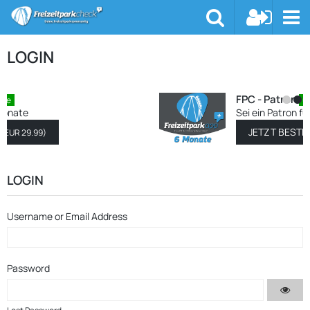
LOGIN
FPC - Patron
6 Monate
Sei ein Patron für 6 Monate
JETZT BESTELLEN
(
EUR 17.99
)
LOGIN
Username or Email Address
Password