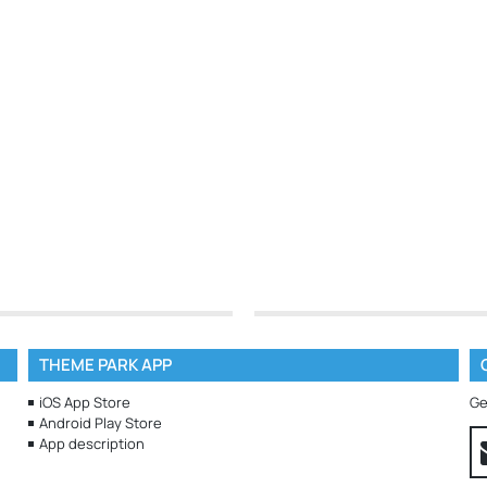
THEME PARK APP
iOS App Store
Ge
Android Play Store
App description