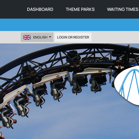
DASHBOARD
THEME PARKS
WAITING TIMES
ENGLISH
LOGIN OR REGISTER