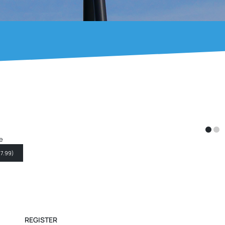
te
29.99
)
REGISTER