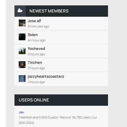
NEWEST MEMBERS
Jose alf
51 minutes ago
Solen
An hour ago
Yocheved
3 hours ago
Tinchen
3 hours ago
jazzyheartscoasters
4 hours ago
USERS ONLINE
Jan
1 Member and 5,905 Guests
Record: 56,782 Users (
Jul
20th 2024
)