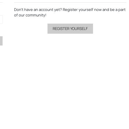
Don’t have an account yet?
Register yourself now
and be a part
of our community!
REGISTER YOURSELF