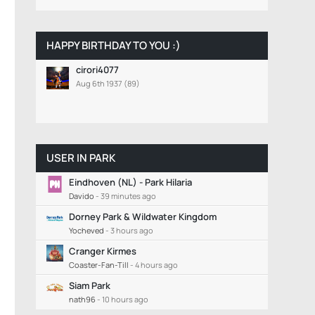
HAPPY BIRTHDAY TO YOU :)
cirori4077
Aug 6th 1937 (89)
USER IN PARK
Eindhoven (NL) - Park Hilaria
Davido
-
39 minutes ago
Dorney Park & Wildwater Kingdom
Yocheved
-
3 hours ago
Cranger Kirmes
Coaster-Fan-Till
-
4 hours ago
Siam Park
nath96
-
10 hours ago