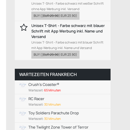
Unisex T-Shirt - Farbe schwarz mit weißer Schrift
ohne App Werbung inkl. Versand
BUY
((
EUR 29.90
)
EUR 23.90
)
Unisex T-Shirt - Farbe schwarz mit blauer
Schrift mit App Werbung inkl. Name und
Versand
Unisex T-Shirt - Farbe schwarz mit blauer Schrift
mit App Werbung inkl. Name und Versand
BUY
((
EUR 29.90
)
EUR 23.90
)
WARTEZEITEN FRANKREICH
Crush's Coaster®
Wartezeit:
65 Minuten
RC Racer
Wartezeit:
30 Minuten
Toy Soldiers Parachute Drop
Wartezeit:
30 Minuten
The Twilight Zone Tower of Terror