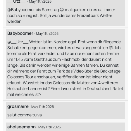
__Utz__
May 11th 2026
@Babyboomer bis Samstag 😄 mal gucken ob es da immer
noch so ruhig ist. Soll ja wunderbares Freizeitpark Wetter
werden
Babyboomer
May 11th 2026
@__Utz__ Wetter ist im Norden egal. Erst wenn dir fliegende
Schafe entgegenkommen, wird es etwas ungemütlich 🤣. Ich
komme als Pirat verkleidet und habe nur einen festen Termin
um 11:45 vorm Gasthaus zum Flashmob, der dauert nicht
lange. Bis dahin werden wir einige Bahnen fahren. Du kannst
dir während der Fahrt zum Park das Video über die Backstage
Colossos Tour anschauen, veröffentlichen ist leider nicht
erlaubt. Wusstet ihr das Colossos die Mutter von 4 weiteren
Holzachterbahnen ist? Eine davon steht in Deutschland. Ratet
mal welche es ist?
grosmaire
May 11th 2026
salut comme tu va
ahoiseemann
May 11th 2026