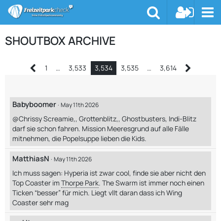
SHOUTBOX ARCHIVE
1
…
3,533
3,534
3,535
…
3,614
Babyboomer
May 11th 2026
@Chrissy Screamie,, Grottenblitz,, Ghostbusters, Indi-Blitz
darf sie schon fahren. Mission Meeresgrund auf alle Fälle
mitnehmen, die Popelsuppe lieben die Kids.
MatthiasN
May 11th 2026
Ich muss sagen: Hyperia ist zwar cool, finde sie aber nicht den
Top Coaster im
Thorpe Park
. The Swarm ist immer noch einen
Ticken “besser” für mich. Liegt vllt daran dass ich Wing
Coaster sehr mag