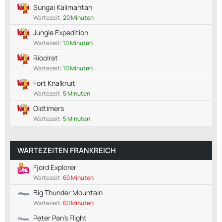
Sungai Kalimantan
Wartezeit:
20 Minuten
Jungle Expedition
Wartezeit:
10 Minuten
Rioolrat
Wartezeit:
10 Minuten
Fort Knalkruit
Wartezeit:
5 Minuten
Oldtimers
Wartezeit:
5 Minuten
WARTEZEITEN FRANKREICH
Fjord Explorer
Wartezeit:
60 Minuten
Big Thunder Mountain
Wartezeit:
60 Minuten
Peter Pan's Flight