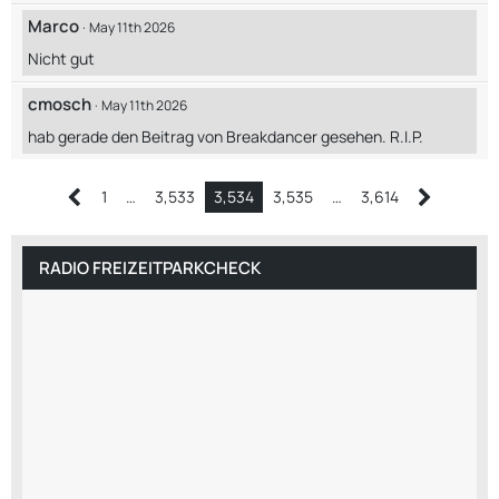
Marco
May 11th 2026
Nicht gut
cmosch
May 11th 2026
hab gerade den Beitrag von Breakdancer gesehen. R.I.P.
1
…
3,533
3,534
3,535
…
3,614
RADIO FREIZEITPARKCHECK