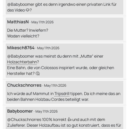
@Babyboomer gibt es denn irgendwo einen privaten Link für
das Video 🐶?
MatthiasN
May 11th 2026
Die Mutter? Inwiefern?
Wodan vielleicht?
Mikesch8764
May 11th 2026
@Babyboomer was meinst du denn mit „Mutte“ einer
Holzachterbahn
?
Eine Bahn, die von Colossos inspiriert wurde, oder gleichen
Hersteller hat? 🤔
Chuckschnorres
May 11th 2026
Ich würde auf Mammut in
Tripsdrill
tippen. Da ich meine das an
beiden Bahnen Holzbau Cordes beteiligt war.
Babyboomer
May 11th 2026
@Chuckschnorres 100% korrekt 👍 und auch mit dem
Zulieferer. Dieser Holzaufbau ist so gut konstruiert, dass es für