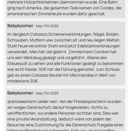
mehrere Holzachterbahnen übernommen wurde. Eine Bahn
ging nach Amerika, die gesamten Teile kamen von Cordes, die
amerikanischen Zimmerleute wurden dafür geschult.
Babyboomer
May 11th 2026
Im Vergleich Colossos Schienenverbindungen, Nägel, Bolzen,
Schrauben, Muttern usw zwischen alt und neu liegen Welten.
Statt Feuerverzinkter Stahl wird jetzt Edelstahlverbindungen
verwendet. Man hat viel gelernt. Zimmermann Carsten hat
uns sein Werkzeug gezeigt und vorgeführt. Alleine das
Steuerpult zu sehen und alle Funktionen gezeigt zu bekommen
war echt Klasse. 50€ hat die Führung gekostet, zum Schluss
gab es einen Colossos Beutel mit Merchandise in Wert von
mindestens 30€.
Babyboomer
May 11th 2026
@ahoiseemann Leider nein. Von der Pressesprecherin wurden
wir wegen Datenschutz darauf hingewiesen, nichts zu
veröffentlichen, wo andere Personen sichtbar sind. Dies war
eine private Veranstaltung, dadurch wäre von jedem der
Besucher eine Zustimmung für die Datenschutz Freigabe einer
Videoveröffentlichung notwendig. Falls wir uns mal treffen