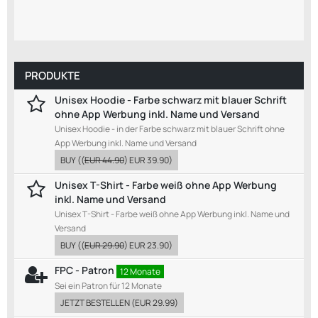
PRODUKTE
Unisex Hoodie - Farbe schwarz mit blauer Schrift
ohne App Werbung inkl. Name und Versand
Unisex Hoodie - in der Farbe schwarz mit blauer Schrift ohne
App Werbung inkl. Name und Versand
BUY
((
EUR 44.90
)
EUR 39.90
)
Unisex T-Shirt - Farbe weiß ohne App Werbung
inkl. Name und Versand
Unisex T-Shirt - Farbe weiß ohne App Werbung inkl. Name und
Versand
BUY
((
EUR 29.90
)
EUR 23.90
)
FPC - Patron
12 Monate
Sei ein Patron für 12 Monate
JETZT BESTELLEN
(
EUR 29.99
)