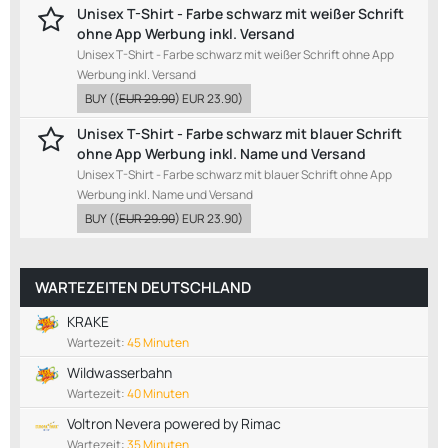
Unisex T-Shirt - Farbe schwarz mit weißer Schrift
ohne App Werbung inkl. Versand
Unisex T-Shirt - Farbe schwarz mit weißer Schrift ohne App
Werbung inkl. Versand
BUY
((
EUR 29.90
)
EUR 23.90
)
Unisex T-Shirt - Farbe schwarz mit blauer Schrift
ohne App Werbung inkl. Name und Versand
Unisex T-Shirt - Farbe schwarz mit blauer Schrift ohne App
Werbung inkl. Name und Versand
BUY
((
EUR 29.90
)
EUR 23.90
)
WARTEZEITEN DEUTSCHLAND
KRAKE
Wartezeit:
45 Minuten
Wildwasserbahn
Wartezeit:
40 Minuten
Voltron Nevera powered by Rimac
Wartezeit:
35 Minuten