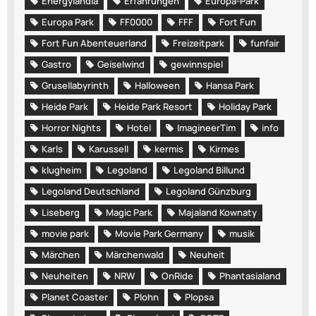
Energylandia
Erfahrungen
Europa-Park
Europa Park
FF0000
FFF
Fort Fun
Fort Fun Abenteuerland
Freizeitpark
funfair
Gastro
Geiselwind
gewinnspiel
Grusellabyrinth
Halloween
Hansa Park
Heide Park
Heide Park Resort
Holiday Park
Horror Nights
Hotel
ImagineerTim
info
Karls
Karussell
kermis
Kirmes
klugheim
Legoland
Legoland Billund
Legoland Deutschland
Legoland Günzburg
Liseberg
Magic Park
Majaland Kownaty
movie park
Movie Park Germany
musik
Märchen
Märchenwald
Neuheit
Neuheiten
NRW
OnRide
Phantasialand
Planet Coaster
Plohn
Plopsa