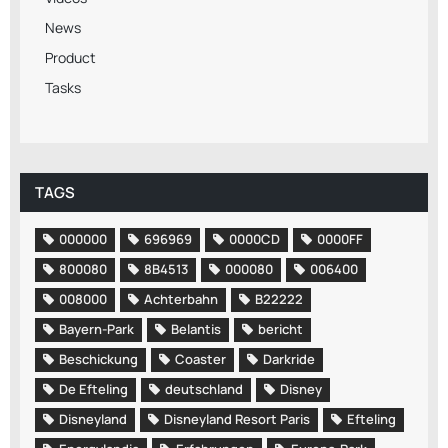
News
Product
Tasks
TAGS
000000
696969
0000CD
0000FF
800080
8B4513
000080
006400
008000
Achterbahn
B22222
Bayern-Park
Belantis
bericht
Beschickung
Coaster
Darkride
De Efteling
deutschland
Disney
Disneyland
Disneyland Resort Paris
Efteling