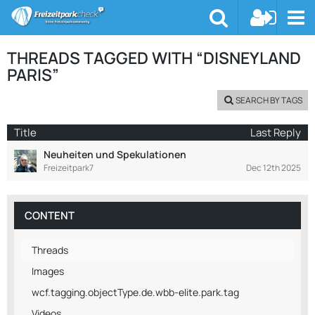
THREADS TAGGED WITH “DISNEYLAND
PARIS”
SEARCH BY TAGS
Title
Last Reply
Neuheiten und Spekulationen
Freizeitpark7
Dec 12th 2025
CONTENT
Threads
Images
wcf.tagging.objectType.de.wbb-elite.park.tag
Videos