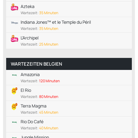
Azteka
Wartezeit:
35 Minuten
Indiana Jones™ et le Temple du Péril
Wartezeit:
35 Minuten
L'Archipel
Wartezeit:
25 Minuten
WARTEZEITEN BELGIEN
Amazonia
Wartezeit:
120 Minuten
El Rio
Wartezeit:
80 Minuten
Terra Magma
Wartezeit:
45 Minuten
Rio Do Café
Wartezeit:
40 Minuten
Jungle Mission