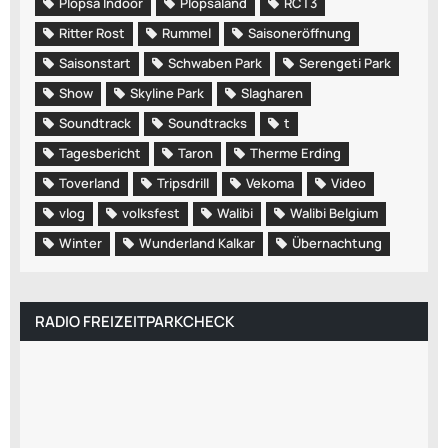
Plopsa Indoor
Plopsaland
RCT3
Ritter Rost
Rummel
Saisoneröffnung
Saisonstart
Schwaben Park
Serengeti Park
Show
Skyline Park
Slagharen
Soundtrack
Soundtracks
t
Tagesbericht
Taron
Therme Erding
Toverland
Tripsdrill
Vekoma
Video
vlog
volksfest
Walibi
Walibi Belgium
Winter
Wunderland Kalkar
Übernachtung
RADIO FREIZEITPARKCHECK