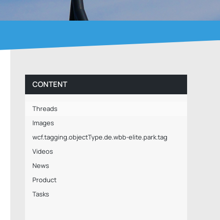
CONTENT
Threads
Images
wcf.tagging.objectType.de.wbb-elite.park.tag
Videos
News
Product
Tasks