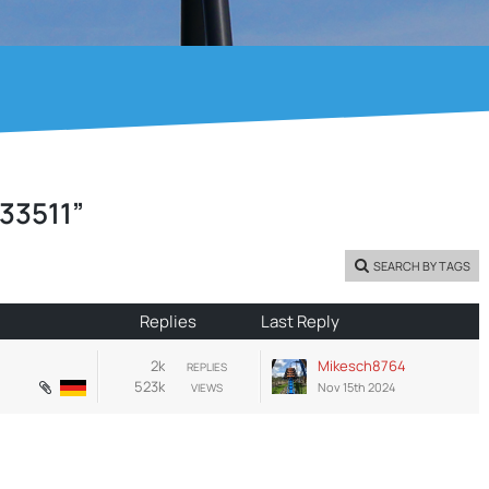
33511”
SEARCH BY TAGS
Replies
Last Reply
2k
Mikesch8764
REPLIES
523k
Nov 15th 2024
VIEWS