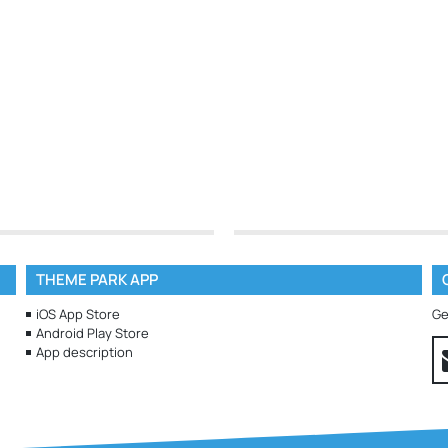
THEME PARK APP
iOS App Store
Ge
Android Play Store
App description