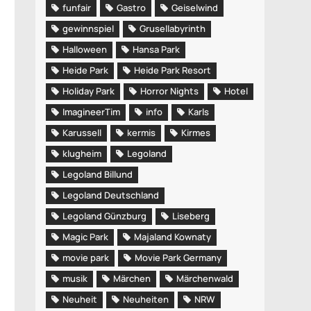
funfair
Gastro
Geiselwind
gewinnspiel
Grusellabyrinth
Halloween
Hansa Park
Heide Park
Heide Park Resort
Holiday Park
Horror Nights
Hotel
ImagineerTim
info
Karls
Karussell
kermis
Kirmes
klugheim
Legoland
Legoland Billund
Legoland Deutschland
Legoland Günzburg
Liseberg
Magic Park
Majaland Kownaty
movie park
Movie Park Germany
musik
Märchen
Märchenwald
Neuheit
Neuheiten
NRW