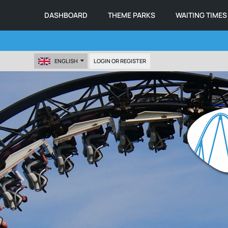
DASHBOARD
THEME PARKS
WAITING TIMES
ENGLISH
LOGIN OR REGISTER