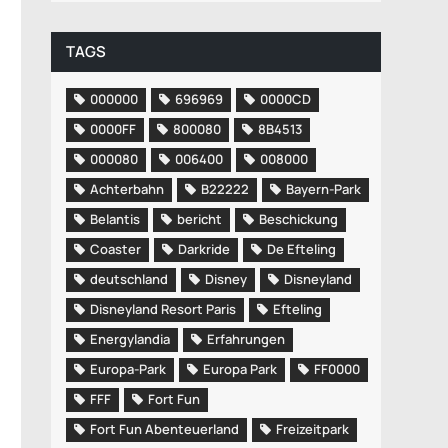
TAGS
000000
696969
0000CD
0000FF
800080
8B4513
000080
006400
008000
Achterbahn
B22222
Bayern-Park
Belantis
bericht
Beschickung
Coaster
Darkride
De Efteling
deutschland
Disney
Disneyland
Disneyland Resort Paris
Efteling
Energylandia
Erfahrungen
Europa-Park
Europa Park
FF0000
FFF
Fort Fun
Fort Fun Abenteuerland
Freizeitpark