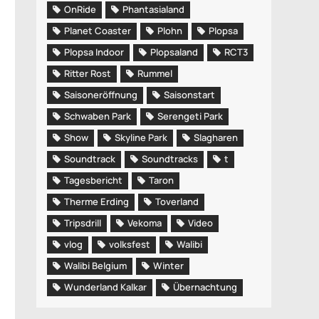
OnRide
Phantasialand
Planet Coaster
Plohn
Plopsa
Plopsa Indoor
Plopsaland
RCT3
Ritter Rost
Rummel
Saisoneröffnung
Saisonstart
Schwaben Park
Serengeti Park
Show
Skyline Park
Slagharen
Soundtrack
Soundtracks
t
Tagesbericht
Taron
Therme Erding
Toverland
Tripsdrill
Vekoma
Video
vlog
volksfest
Walibi
Walibi Belgium
Winter
Wunderland Kalkar
Übernachtung