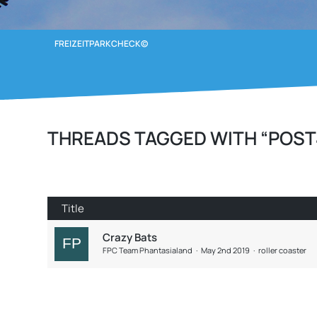
FREIZEITPARKCHECK©
THREADS TAGGED WITH “POST
Title
Crazy Bats
FPC Team Phantasialand
May 2nd 2019
roller coaster