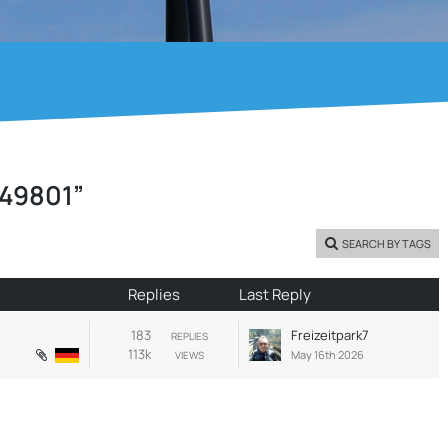
49801”
SEARCH BY TAGS
Replies
Last Reply
183
Freizeitpark7
REPLIES
113k
May 16th 2026
VIEWS