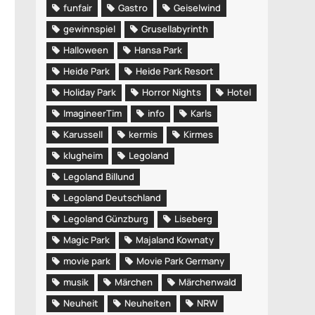
funfair
Gastro
Geiselwind
gewinnspiel
Grusellabyrinth
Halloween
Hansa Park
Heide Park
Heide Park Resort
Holiday Park
Horror Nights
Hotel
ImagineerTim
info
Karls
Karussell
kermis
Kirmes
klugheim
Legoland
Legoland Billund
Legoland Deutschland
Legoland Günzburg
Liseberg
Magic Park
Majaland Kownaty
movie park
Movie Park Germany
musik
Märchen
Märchenwald
Neuheit
Neuheiten
NRW