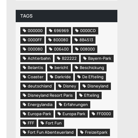
TAGS
000000
696969
0000CD
0000FF
800080
8B4513
000080
006400
008000
Achterbahn
B22222
Bayern-Park
Belantis
bericht
Beschickung
Coaster
Darkride
De Efteling
deutschland
Disney
Disneyland
Disneyland Resort Paris
Efteling
Energylandia
Erfahrungen
Europa-Park
Europa Park
FF0000
FFF
Fort Fun
Fort Fun Abenteuerland
Freizeitpark