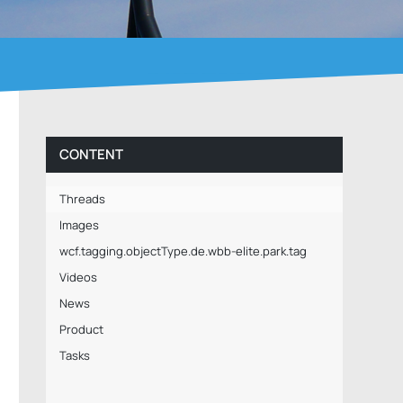
CONTENT
Threads
Images
wcf.tagging.objectType.de.wbb-elite.park.tag
Videos
News
Product
Tasks