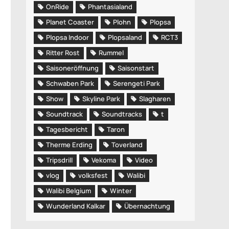
OnRide
Phantasialand
Planet Coaster
Plohn
Plopsa
Plopsa Indoor
Plopsaland
RCT3
Ritter Rost
Rummel
Saisoneröffnung
Saisonstart
Schwaben Park
Serengeti Park
Show
Skyline Park
Slagharen
Soundtrack
Soundtracks
t
Tagesbericht
Taron
Therme Erding
Toverland
Tripsdrill
Vekoma
Video
vlog
volksfest
Walibi
Walibi Belgium
Winter
Wunderland Kalkar
Übernachtung