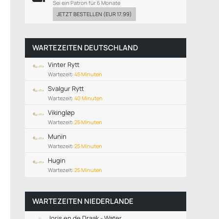
Sei ein Patron für 6 Monate
JETZT BESTELLEN
(
EUR 17.99
)
WARTEZEITEN DEUTSCHLAND
Vinter Rytt
Wartezeit:
45 Minuten
Svalgur Rytt
Wartezeit:
40 Minuten
Vikingløp
Wartezeit:
25 Minuten
Munin
Wartezeit:
25 Minuten
Hugin
Wartezeit:
25 Minuten
WARTEZEITEN NIEDERLANDE
Joris en de Draak - Water