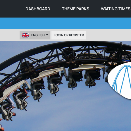
DASHBOARD
THEME PARKS
WAITING TIMES
ENGLISH
LOGIN OR REGISTER