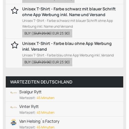
Unisex T-Shirt - Farbe schwarz mit blauer Schrift
ohne App Werbung inkl. Name und Versand
Unisex T-Shirt - Farbe schwarz mit blauer Schrift ohne App
Werbung inkl. Name und Versand
BUY
((
EUR 29.90
)
EUR 23.90
)
Unisex T-Shirt - Farbe blau ohne App Werbung
inkl. Versand
Unisex T-Shirt - Farbe blau ohne App Werbung inkl. Versand
BUY
((
EUR 29.90
)
EUR 23.90
)
WARTEZEITEN DEUTSCHLAND
Svalgur Rytt
Wartezeit:
45 Minuten
Vinter Rytt
Wartezeit:
45 Minuten
Van Helsing´s Factory
Wartezeit:
45 Minuten