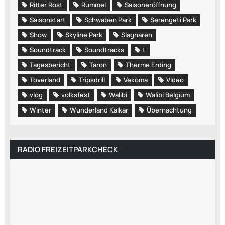
Ritter Rost
Rummel
Saisoneröffnung
Saisonstart
Schwaben Park
Serengeti Park
Show
Skyline Park
Slagharen
Soundtrack
Soundtracks
t
Tagesbericht
Taron
Therme Erding
Toverland
Tripsdrill
Vekoma
Video
vlog
volksfest
Walibi
Walibi Belgium
Winter
Wunderland Kalkar
Übernachtung
RADIO FREIZEITPARKCHECK