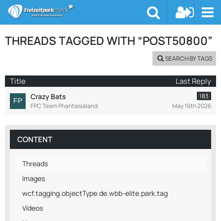
THREADS TAGGED WITH “POST50800”
SEARCH BY TAGS
Title
Last Reply
Crazy Bats
183
FPC Team Phantasialand
May 16th 2026
CONTENT
Threads
Images
wcf.tagging.objectType.de.wbb-elite.park.tag
Videos