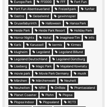
Europa Park
FF0000
FFF
Fort Fun
Fort Fun Abenteuerland
Freizeitpark
funfair
Gastro
Geiselwind
gewinnspiel
Grusellabyrinth
Halloween
Hansa Park
Heide Park
Heide Park Resort
Holiday Park
Horror Nights
Hotel
ImagineerTim
info
Karls
Karussell
kermis
Kirmes
klugheim
Legoland
Legoland Billund
Legoland Deutschland
Legoland Günzburg
Liseberg
Magic Park
Majaland Kownaty
movie park
Movie Park Germany
musik
Märchen
Märchenwald
Neuheit
Neuheiten
NRW
OnRide
Phantasialand
Planet Coaster
Plohn
Plopsa
Plopsa Indoor
Plopsaland
RCT3