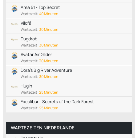
Area 51 - Top Secret
Wartezeit:
40 Minuten
Vildfål
Wartezeit:
30 Minuten
Dugdrob
Wartezeit:
30 Minuten
Avatar Air Glider
Wartezeit:
30 Minuten
Dora’s Big River Adventure
Wartezeit:
30 Minuten
Hugin
Wartezeit:
25 Minuten
Excalibur - Secrets of the Dark Forest
Wartezeit:
25 Minuten
WARTEZEITEN NIEDERLANDE