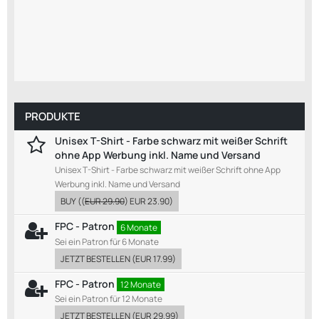
PRODUKTE
Unisex T-Shirt - Farbe schwarz mit weißer Schrift
ohne App Werbung inkl. Name und Versand
Unisex T-Shirt - Farbe schwarz mit weißer Schrift ohne App
Werbung inkl. Name und Versand
BUY
((
EUR 29.90
)
EUR 23.90
)
FPC - Patron
6 Monate
Sei ein Patron für 6 Monate
JETZT BESTELLEN
(
EUR 17.99
)
FPC - Patron
12 Monate
Sei ein Patron für 12 Monate
JETZT BESTELLEN
(
EUR 29.99
)