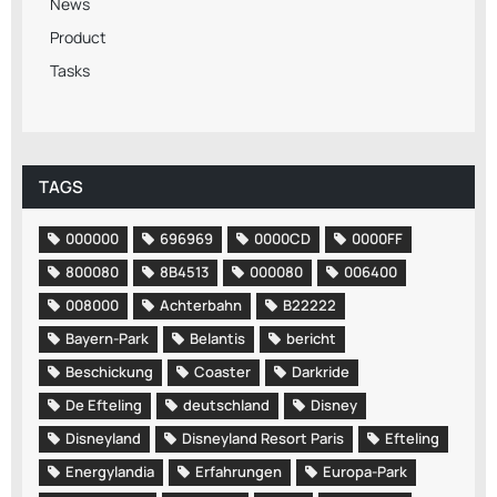
News
Product
Tasks
TAGS
000000
696969
0000CD
0000FF
800080
8B4513
000080
006400
008000
Achterbahn
B22222
Bayern-Park
Belantis
bericht
Beschickung
Coaster
Darkride
De Efteling
deutschland
Disney
Disneyland
Disneyland Resort Paris
Efteling
Energylandia
Erfahrungen
Europa-Park