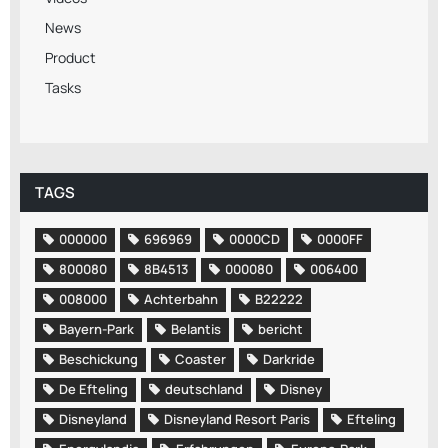
News
Product
Tasks
TAGS
000000
696969
0000CD
0000FF
800080
8B4513
000080
006400
008000
Achterbahn
B22222
Bayern-Park
Belantis
bericht
Beschickung
Coaster
Darkride
De Efteling
deutschland
Disney
Disneyland
Disneyland Resort Paris
Efteling