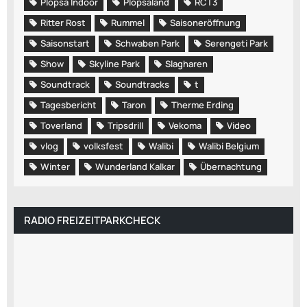
Plopsa Indoor
Plopsaland
RCT3
Ritter Rost
Rummel
Saisoneröffnung
Saisonstart
Schwaben Park
Serengeti Park
Show
Skyline Park
Slagharen
Soundtrack
Soundtracks
t
Tagesbericht
Taron
Therme Erding
Toverland
Tripsdrill
Vekoma
Video
vlog
volksfest
Walibi
Walibi Belgium
Winter
Wunderland Kalkar
Übernachtung
RADIO FREIZEITPARKCHECK