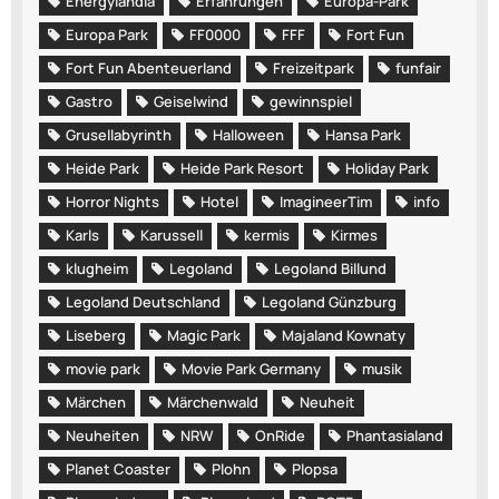
Energylandia
Erfahrungen
Europa-Park
Europa Park
FF0000
FFF
Fort Fun
Fort Fun Abenteuerland
Freizeitpark
funfair
Gastro
Geiselwind
gewinnspiel
Grusellabyrinth
Halloween
Hansa Park
Heide Park
Heide Park Resort
Holiday Park
Horror Nights
Hotel
ImagineerTim
info
Karls
Karussell
kermis
Kirmes
klugheim
Legoland
Legoland Billund
Legoland Deutschland
Legoland Günzburg
Liseberg
Magic Park
Majaland Kownaty
movie park
Movie Park Germany
musik
Märchen
Märchenwald
Neuheit
Neuheiten
NRW
OnRide
Phantasialand
Planet Coaster
Plohn
Plopsa