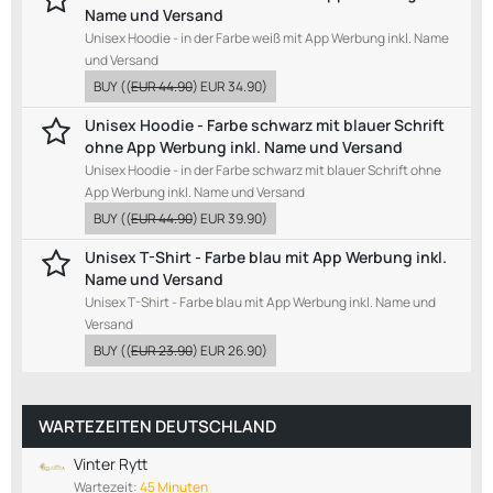
Name und Versand
Unisex Hoodie - in der Farbe weiß mit App Werbung inkl. Name
und Versand
BUY
((
EUR 44.90
)
EUR 34.90
)
Unisex Hoodie - Farbe schwarz mit blauer Schrift
ohne App Werbung inkl. Name und Versand
Unisex Hoodie - in der Farbe schwarz mit blauer Schrift ohne
App Werbung inkl. Name und Versand
BUY
((
EUR 44.90
)
EUR 39.90
)
Unisex T-Shirt - Farbe blau mit App Werbung inkl.
Name und Versand
Unisex T-Shirt - Farbe blau mit App Werbung inkl. Name und
Versand
BUY
((
EUR 23.90
)
EUR 26.90
)
WARTEZEITEN DEUTSCHLAND
Vinter Rytt
Wartezeit:
45 Minuten