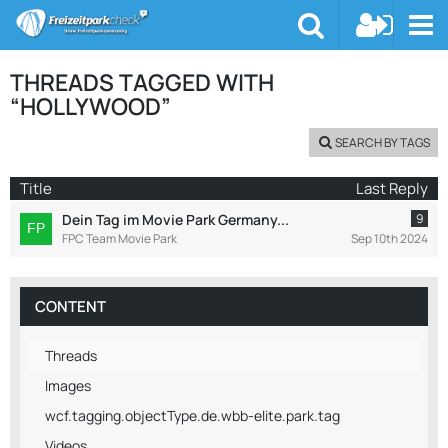
THREADS TAGGED WITH
“HOLLYWOOD”
SEARCH BY TAGS
Title
Last Reply
Dein Tag im Movie Park Germany...
9
FPC Team Movie Park
Sep 10th 2024
CONTENT
Threads
Images
wcf.tagging.objectType.de.wbb-elite.park.tag
Videos