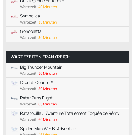
De Vliegende Hollander
Wartezeit:
40 Minuten
Symbolica
Wartezeit:
35 Minuten
Gondoletta
Wartezeit:
30 Minuten
WARTEZEITEN FRANKREICH
Big Thunder Mountain
Wartezeit:
90 Minuten
Crush's Coaster®
Wartezeit:
80 Minuten
Peter Pan's Flight
Wartezeit:
65 Minuten
Ratatouille : L’Aventure Totalement Toquée de Rémy
Wartezeit:
60 Minuten
Spider-Man W.E.B. Adventure
Wartezeit:
45 Minuten