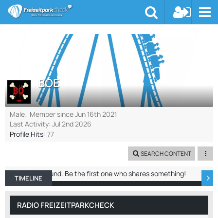
BOE
Male
Member since Jun 16th 2021
Last Activity:
Jul 2nd 2026
Profile Hits
77
SEARCH CONTENT
No entries found. Be the first one who shares something!
TIMELINE
ABOUT ME
RECENT ACTIVITY
REACTIO
RADIO FREIZEITPARKCHECK