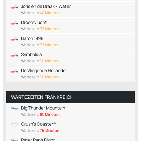
Joris en de Draak - Water
Wartezeit:
40 Minuten
Droomvlucht
Wartezeit:
35 Minuten
Baron 1898
Wartezeit:
35 Minuten
Symbolica
Wartezeit:
30 Minuten
De Vliegende Hollander
Wartezeit:
30 Minuten
WARTEZEITEN FRANKREICH
Big Thunder Mountain
Wartezeit:
80 Minuten
Crush's Coaster®
Wartezeit:
75 Minuten
Peter Pan's Flight