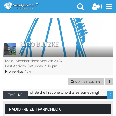
NICO BUTZKE
Male
Member since May 7th 2024
Last Activity:
Saturday, 4:16 pm
Profile Hits
104
SEARCH CONTENT
No entries found. Be the first one who shares something!
TIMELINE
ABOUT ME
RECENT ACTIVITY
REACTIO
RADIO FREIZEITPARKCHECK