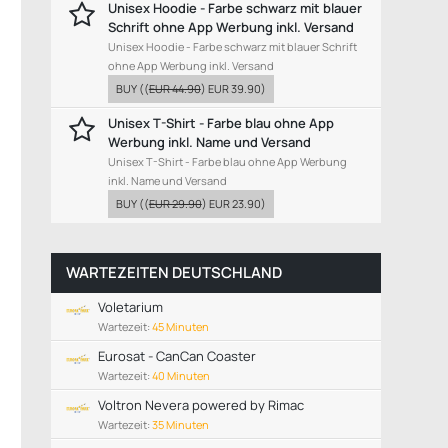
Unisex Hoodie - Farbe schwarz mit blauer
Schrift ohne App Werbung inkl. Versand
Unisex Hoodie - Farbe schwarz mit blauer Schrift
ohne App Werbung inkl. Versand
BUY
((
EUR 44.90
)
EUR 39.90
)
Unisex T-Shirt - Farbe blau ohne App
Werbung inkl. Name und Versand
Unisex T-Shirt - Farbe blau ohne App Werbung
inkl. Name und Versand
BUY
((
EUR 29.90
)
EUR 23.90
)
WARTEZEITEN DEUTSCHLAND
Voletarium
Wartezeit:
45 Minuten
Eurosat - CanCan Coaster
Wartezeit:
40 Minuten
Voltron Nevera powered by Rimac
Wartezeit:
35 Minuten