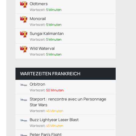
Oldtimers
Wartezeit:
5 Minuten
Monorail
Wartezeit:
5 Minuten
Sungai Kalimantan
Wartezeit:
5 Minuten
Wild Waterval
Wartezeit:
5 Minuten
WARTEZEITEN FRANKREICH
Orbitron
Wartezeit:
50 Minuten
Starport : rencontre avec un Personnage
Star Wars
Wartezeit:
45 Minuten
Buzz Lightyear Laser Blast
Wartezeit:
45 Minuten
Peter Pan's Flight