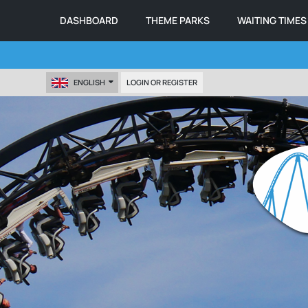
DASHBOARD
THEME PARKS
WAITING TIMES
ENGLISH
LOGIN OR REGISTER