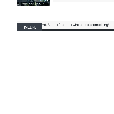
No entries found. Be the first one who shares something!
TIMELINE
ABOUT ME
RECENT ACTIVITY