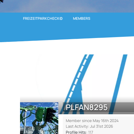
FREIZEITPARKCHECK©
MEMBERS
PLFAN8295
Member since May 16th 2024
Last Activity:
Jul 31st 2026
Profile Hits
117