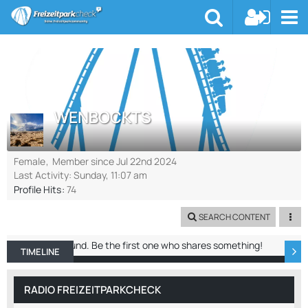
WENBOCKTS
Female
Member since Jul 22nd 2024
Last Activity:
Sunday, 11:07 am
Profile Hits
74
SEARCH CONTENT
No entries found. Be the first one who shares something!
TIMELINE
ABOUT ME
RECENT ACTIVITY
REACTIO
RADIO FREIZEITPARKCHECK