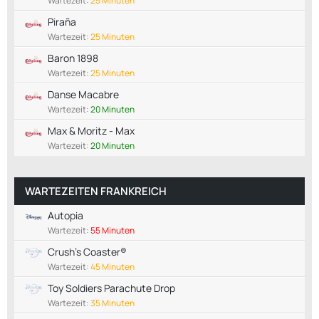
Wartezeit:
25 Minuten
Piraña
Wartezeit:
25 Minuten
Baron 1898
Wartezeit:
25 Minuten
Danse Macabre
Wartezeit:
20 Minuten
Max & Moritz - Max
Wartezeit:
20 Minuten
WARTEZEITEN FRANKREICH
Autopia
Wartezeit:
55 Minuten
Crush's Coaster®
Wartezeit:
45 Minuten
Toy Soldiers Parachute Drop
Wartezeit:
35 Minuten