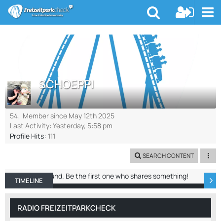
SCHOEPPI
54
Member since May 12th 2025
Last Activity:
Yesterday, 5:58 pm
Profile Hits
111
SEARCH CONTENT
No entries found. Be the first one who shares something!
TIMELINE
ABOUT ME
RECENT ACTIVITY
REACTIO
RADIO FREIZEITPARKCHECK