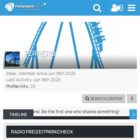
FERRERO
Male
Member since Jun 18th 2025
Last Activity:
Jun 18th 2025
Profile Hits
23
SEARCH CONTENT
No entries found. Be the first one who shares something!
TIMELINE
ABOUT ME
RECENT ACTIVITY
REACTIO
RADIO FREIZEITPARKCHECK