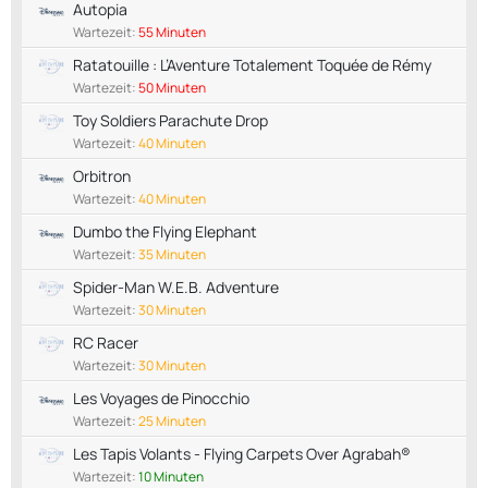
Autopia
Wartezeit:
55 Minuten
Ratatouille : L’Aventure Totalement Toquée de Rémy
Wartezeit:
50 Minuten
Toy Soldiers Parachute Drop
Wartezeit:
40 Minuten
Orbitron
Wartezeit:
40 Minuten
Dumbo the Flying Elephant
Wartezeit:
35 Minuten
Spider-Man W.E.B. Adventure
Wartezeit:
30 Minuten
RC Racer
Wartezeit:
30 Minuten
Les Voyages de Pinocchio
Wartezeit:
25 Minuten
Les Tapis Volants - Flying Carpets Over Agrabah®
Wartezeit:
10 Minuten