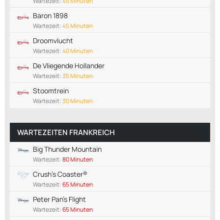
Wartezeit:
45 Minuten
Baron 1898
Wartezeit:
45 Minuten
Droomvlucht
Wartezeit:
40 Minuten
De Vliegende Hollander
Wartezeit:
35 Minuten
Stoomtrein
Wartezeit:
30 Minuten
WARTEZEITEN FRANKREICH
Big Thunder Mountain
Wartezeit:
80 Minuten
Crush's Coaster®
Wartezeit:
65 Minuten
Peter Pan's Flight
Wartezeit:
65 Minuten