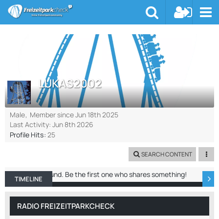
LUKAS2002
Male
Member since Jun 18th 2025
Last Activity:
Jun 8th 2026
Profile Hits
25
SEARCH CONTENT
No entries found. Be the first one who shares something!
TIMELINE
ABOUT ME
RECENT ACTIVITY
REACTIO
RADIO FREIZEITPARKCHECK