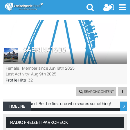
SABRINA1605
Female
Member since Jun 18th 2025
Last Activity:
Aug 9th 2025
Profile Hits
32
SEARCH CONTENT
No entries found. Be the first one who shares something!
TIMELINE
ABOUT ME
RECENT ACTIVITY
REACTIO
RADIO FREIZEITPARKCHECK