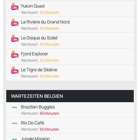
Yukon Quad
Wartezeit:
30 Minuten
La Rivière du Grand Nord
Wartezeit:
30 Minuten
Le Disque du Soleil
Wartezeit:
30 Minuten
Fjord Explorer
Wartezeit:
25 Minuten
Le Tigre de Sibérie
Wartezeit:
25 Minuten
WARTEZEITEN BELGIEN
Brazilian Buggies
Wartezeit:
60 Minuten
Rio Do Café
Wartezeit:
50 Minuten
Jungle Mission