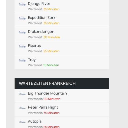
Djengu River
Wartezeit:
35 Minuten
Expedition Zork
Wartezeit:
35 Minuten
Drakenslangen
Wartezeit:
30 Minuten
Pixarus
Wartezeit:
25 Minuten
Troy
Wartezeit:
15 Minuten
WARTEZEITEN FRANKREICH
Big Thunder Mountain
Wartezeit:
90 Minuten
Peter Pan's Flight
Wartezeit:
75 Minuten
Autopia
Wartezeit:
55 Minuten