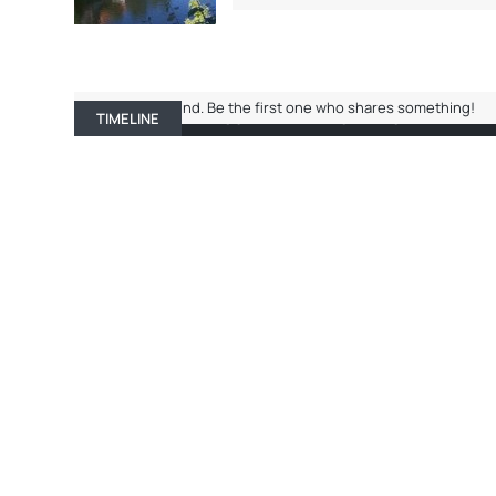
No entries found. Be the first one who shares something!
TIMELINE
ABOUT ME
RECENT ACTIVITY