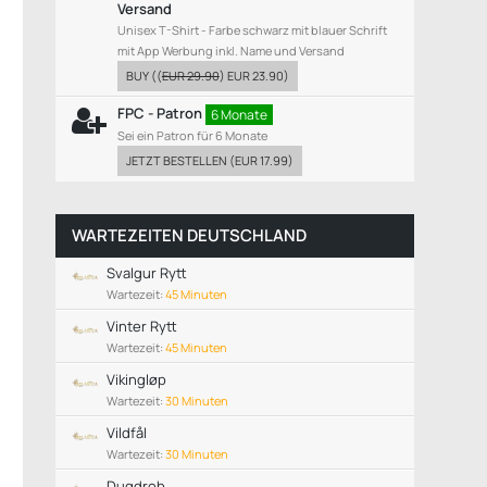
Versand
Unisex T-Shirt - Farbe schwarz mit blauer Schrift
mit App Werbung inkl. Name und Versand
BUY
((
EUR 29.90
)
EUR 23.90
)
FPC - Patron
6 Monate
Sei ein Patron für 6 Monate
JETZT BESTELLEN
(
EUR 17.99
)
WARTEZEITEN DEUTSCHLAND
Svalgur Rytt
Wartezeit:
45 Minuten
Vinter Rytt
Wartezeit:
45 Minuten
Vikingløp
Wartezeit:
30 Minuten
Vildfål
Wartezeit:
30 Minuten
Dugdrob