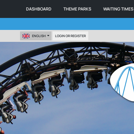
DASHBOARD
THEME PARKS
WAITING TIMES
ENGLISH
LOGIN OR REGISTER