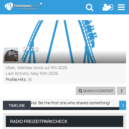
PXAII
Male
Member since Jul 11th 2025
Last Activity:
May 10th 2026
Profile Hits
16
SEARCH CONTENT
No entries found. Be the first one who shares something!
TIMELINE
ABOUT ME
RECENT ACTIVITY
REACTIO
RADIO FREIZEITPARKCHECK