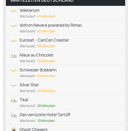
WARTEZEITEN DEUTSCHLAND
Voletarium
Wartezeit:
45 Minuten
Voltron Nevera powered by Rimac
Wartezeit:
40 Minuten
Eurosat - CanCan Coaster
Wartezeit:
35 Minuten
Maus au Chocolat
Wartezeit:
30 Minuten
Schweizer Bobbahn
Wartezeit:
25 Minuten
Silver Star
Wartezeit:
25 Minuten
Tikal
Wartezeit:
20 Minuten
Das verrückte Hotel Tartüff
Wartezeit:
10 Minuten
Ghost Chasers