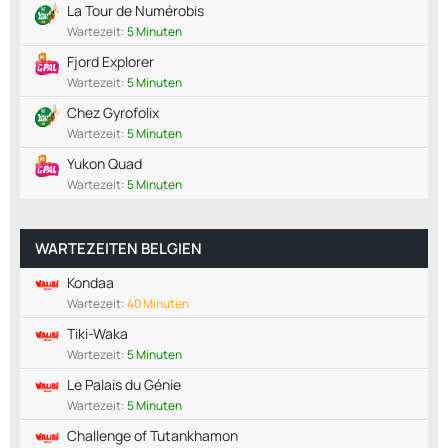
La Tour de Numérobis
Wartezeit:
5 Minuten
Fjord Explorer
Wartezeit:
5 Minuten
Chez Gyrofolix
Wartezeit:
5 Minuten
Yukon Quad
Wartezeit:
5 Minuten
WARTEZEITEN BELGIEN
Kondaa
Wartezeit:
40 Minuten
Tiki-Waka
Wartezeit:
5 Minuten
Le Palais du Génie
Wartezeit:
5 Minuten
Challenge of Tutankhamon