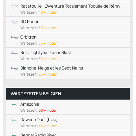
Ratatouille : L’Aventure Totalement Toquée de Rémy
Wartezeit:
40 Minuten
RC Racer
Wartezeit:
35 Minuten
Orbitron
Wartezeit:
35 Minuten
Buzz Lightyear Laser Blast
Wartezeit:
35 Minuten
Blanche-Neige et les Sept Nains
Wartezeit:
25 Minuten
WARTEZEITEN BELGIEN
Amazonia
Wartezeit:
60 Minuten
Dawson Duel (blau)
Wartezeit:
45 Minuten
Bengal Rapid River