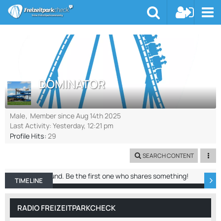
DOMINATOR
Male
Member since Aug 14th 2025
Last Activity:
Yesterday, 12:21 pm
Profile Hits
29
SEARCH CONTENT
No entries found. Be the first one who shares something!
TIMELINE
ABOUT ME
RECENT ACTIVITY
REACTIO
RADIO FREIZEITPARKCHECK