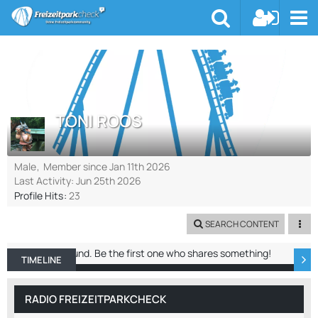
TONI ROOS
Male
Member since Jan 11th 2026
Last Activity:
Jun 25th 2026
Profile Hits
23
SEARCH CONTENT
No entries found. Be the first one who shares something!
TIMELINE
ABOUT ME
RECENT ACTIVITY
REACTIO
RADIO FREIZEITPARKCHECK