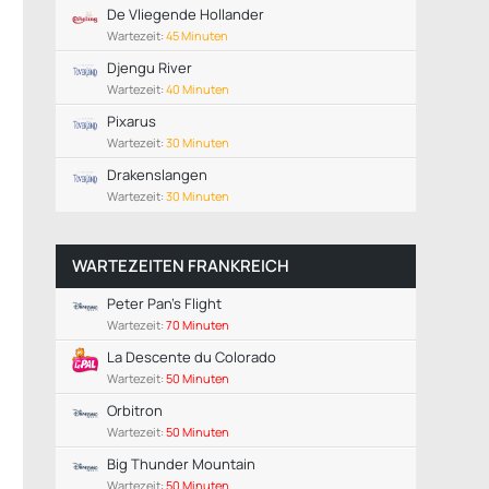
De Vliegende Hollander
Wartezeit:
45 Minuten
Djengu River
Wartezeit:
40 Minuten
Pixarus
Wartezeit:
30 Minuten
Drakenslangen
Wartezeit:
30 Minuten
WARTEZEITEN FRANKREICH
Peter Pan's Flight
Wartezeit:
70 Minuten
La Descente du Colorado
Wartezeit:
50 Minuten
Orbitron
Wartezeit:
50 Minuten
Big Thunder Mountain
Wartezeit:
50 Minuten