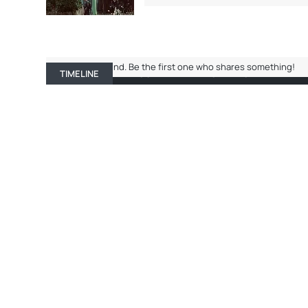
No entries found. Be the first one who shares something!
TIMELINE
ABOUT ME
RECENT ACTIVITY