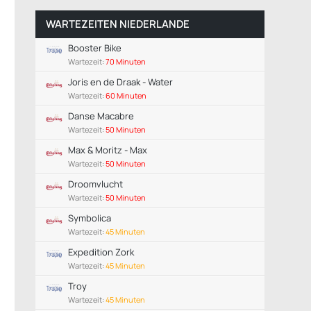
WARTEZEITEN NIEDERLANDE
Booster Bike
Wartezeit:
70 Minuten
Joris en de Draak - Water
Wartezeit:
60 Minuten
Danse Macabre
Wartezeit:
50 Minuten
Max & Moritz - Max
Wartezeit:
50 Minuten
Droomvlucht
Wartezeit:
50 Minuten
Symbolica
Wartezeit:
45 Minuten
Expedition Zork
Wartezeit:
45 Minuten
Troy
Wartezeit:
45 Minuten