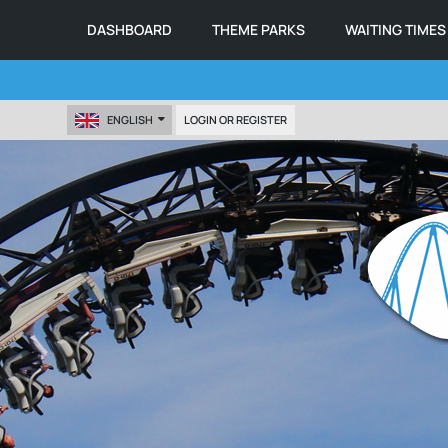
DASHBOARD
THEME PARKS
WAITING TIMES
ENGLISH
LOGIN OR REGISTER