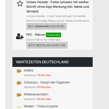
Unisex Hoodie - Farbe schwarz mit weißer
Schrift ohne App Werbung inkl. Name und
Versand
Unisex Hoodie - in der Farbe schwarz mit weißer
Schrift ohne App Werbung inkl. Name und Versand
BUY
((
EUR 44.90
)
EUR 39.90
)
FPC - Patron
6 Monate
Sei ein Patron für 6 Monate
JETZT BESTELLEN
(
EUR 17.99
)
WARTEZEITEN DEUTSCHLAND
KRAKE
Wartezeit:
70 Minuten
Colossos - Kampf der Giganten
Wartezeit:
65 Minuten
Wildwasserbahn
Wartezeit:
60 Minuten
Wodan - Timburcoaster