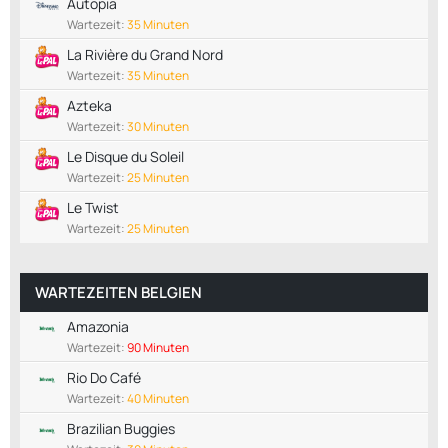
Autopia
Wartezeit:
35 Minuten
La Rivière du Grand Nord
Wartezeit:
35 Minuten
Azteka
Wartezeit:
30 Minuten
Le Disque du Soleil
Wartezeit:
25 Minuten
Le Twist
Wartezeit:
25 Minuten
WARTEZEITEN BELGIEN
Amazonia
Wartezeit:
90 Minuten
Rio Do Café
Wartezeit:
40 Minuten
Brazilian Buggies