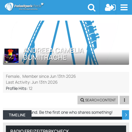
ANDREEA CAMELIA
DUMITRACHE
Female
Member since Jun 13th 2026
Last Activity:
Jun 13th 2026
Profile Hits
12
SEARCH CONTENT
No entries found. Be the first one who shares something!
TIMELINE
ABOUT ME
RECENT ACTIVITY
REACTIO
RADIO FREIZEITPARKCHECK