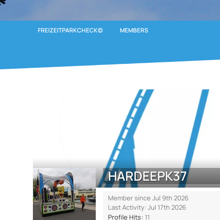
FREIZEITPARKCHECK©
MEMBERS
HARDEEPK37
Member since Jul 9th 2026
Last Activity:
Jul 17th 2026
Profile Hits
11