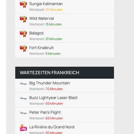
Sungai Kalimantan
Wartezeit:
30 Minuten
Wild Waterval
Wartezeit:
15 Minuten
Balagos
Wartezeit:
10 Minuten
Fort Knalkruit
Wartezeit:
5 Minuten
WARTEZEITEN FRANKREICH
Big Thunder Mountain
Wartezeit:
70 Minuten
Buzz Lightyear Laser Blast
Wartezeit:
60 Minuten
Peter Pan's Flight
Wartezeit:
60 Minuten
La Rivière du Grand Nord
Wartezeit:
55 Minuten