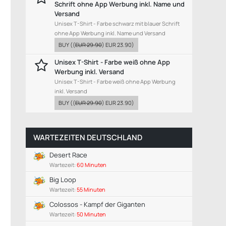
Schrift ohne App Werbung inkl. Name und
Versand
Unisex T-Shirt - Farbe schwarz mit blauer Schrift
ohne App Werbung inkl. Name und Versand
BUY
((
EUR 29.90
)
EUR 23.90
)
Unisex T-Shirt - Farbe weiß ohne App
Werbung inkl. Versand
Unisex T-Shirt - Farbe weiß ohne App Werbung
inkl. Versand
BUY
((
EUR 29.90
)
EUR 23.90
)
WARTEZEITEN DEUTSCHLAND
Desert Race
Wartezeit:
60 Minuten
Big Loop
Wartezeit:
55 Minuten
Colossos - Kampf der Giganten
Wartezeit:
50 Minuten