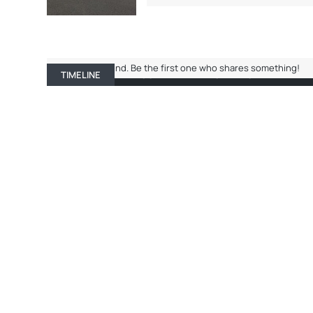
No entries found. Be the first one who shares something!
TIMELINE
ABOUT ME
RECENT ACTIVITY