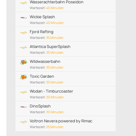
Wasserachterbahn Poseidon
Wartezeit:
40 Minuten
Wickie Splash
Wartezeit:
40 Minuten
Fjord Rafting
Wartezeit:
35 Minuten
Atlantica SuperSplash
Wartezeit:
35 Minuten
Wildwasserbahn
Wartezeit:
35 Minuten
Toxic Garden
Wartezeit:
35 Minuten
Wodan - Timburcoaster
Wartezeit:
30 Minuten
DinoSplash
Wartezeit:
30 Minuten
Voltron Nevera powered by Rimac
Wartezeit:
25 Minuten