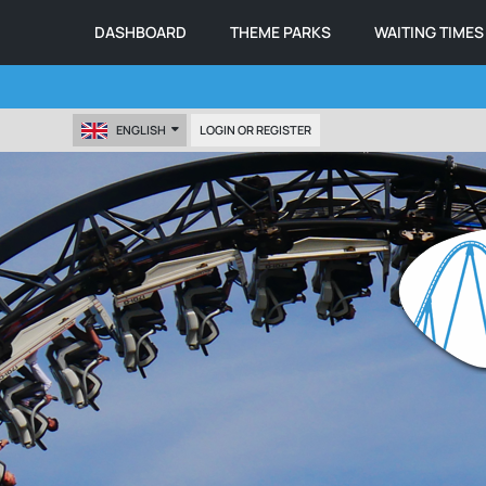
DASHBOARD
THEME PARKS
WAITING TIMES
ENGLISH
LOGIN OR REGISTER