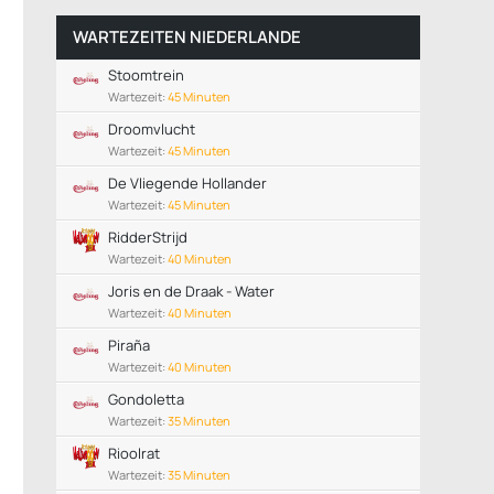
WARTEZEITEN NIEDERLANDE
Stoomtrein
Wartezeit:
45 Minuten
Droomvlucht
Wartezeit:
45 Minuten
De Vliegende Hollander
Wartezeit:
45 Minuten
RidderStrijd
Wartezeit:
40 Minuten
Joris en de Draak - Water
Wartezeit:
40 Minuten
Piraña
Wartezeit:
40 Minuten
Gondoletta
Wartezeit:
35 Minuten
Rioolrat
Wartezeit:
35 Minuten