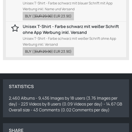
Unisex T-Shirt - Farbe schwarz mit blauer Schrift mit App
Werbung inkl. Name und Versand
BUY
((
EUR 29.90
)
EUR 23.90
)
Unisex T-Shirt - Farbe schwarz mit weißer Schrift
ohne App Werbung inkl. Versand
Unisex T-Shirt - Farbe schwarz mit weißer Schrift ohne App
Werbung inkl. Versand
BUY
((
EUR 29.90
)
EUR 23.90
)
STATISTICS
2,460 Albums - 9,436 Images by 18 users (3.76 Images per
day) - 223 Videos by 8 users (0.09 Videos per day) - 14.67 GB
Overall size - 43 Comments (0.02 Comments per day)
SHARE