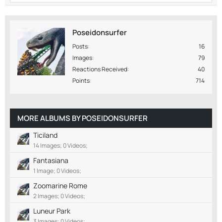
Poseidonsurfer
Posts
16
Images
79
Reactions Received
40
Points
714
MORE ALBUMS BY POSEIDONSURFER
Ticiland
14 Images; 0 Videos;
Fantasiana
1 Image; 0 Videos;
Zoomarine Rome
2 Images; 0 Videos;
Luneur Park
3 Images; 0 Videos;