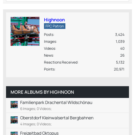
Highnoon
FPC Patron
Posts
3,424
Images
1,039
Videos
40
News
26
Reactions Received
5,132
Points
20,971
MORE ALBUMS BY HIGHNOON
Familienpark Drachental Wildschönau
6 Images; 0 Videos;
Oberstdorf Kleinwalsertal Bergbahnen
4 Images; 0 Videos;
Freizeitbad Oktopus