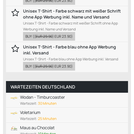
BUY
((
EUR 29.90
)
EUR 23.90
)
Unisex T-Shirt - Farbe schwarz mit weißer Schrift
ohne App Werbung inkl. Name und Versand
Unisex T-Shirt - Farbe schwarz mit weißer Schrift ohne App
Werbung inkl. Name und Versand
BUY
((
EUR 29.90
)
EUR 23.90
)
Unisex T-Shirt - Farbe blau ohne App Werbung
inkl. Versand
Unisex T-Shirt - Farbe blau ohne App Werbung inkl. Versand
BUY
((
EUR 29.90
)
EUR 23.90
)
WARTEZEITEN DEUTSCHLAND
Wodan - Timburcoaster
Wartezeit:
30 Minuten
Voletarium
Wartezeit:
25 Minuten
Maus au Chocolat
Wartezeit:
10 Minuten