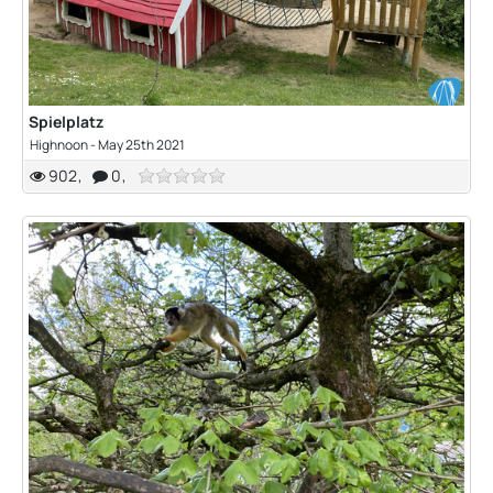
Spielplatz
Highnoon
-
May 25th 2021
902
0