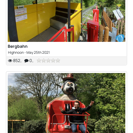
Bergbahn
Highnoon
-
May 25th 2021
852
0