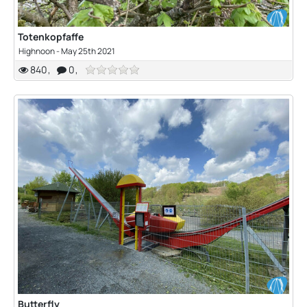
Totenkopfaffe
Highnoon
-
May 25th 2021
840
0
Butterfly