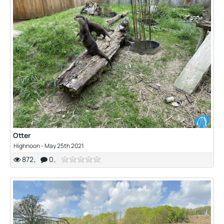
Otter
Highnoon
-
May 25th 2021
872
0