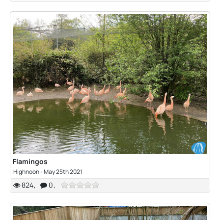
Flamingos
Highnoon
-
May 25th 2021
824
0