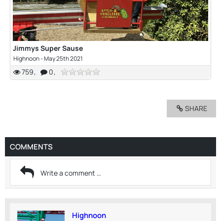
Jimmys Super Sause
Highnoon
-
May 25th 2021
759
0
SHARE
COMMENTS
Highnoon