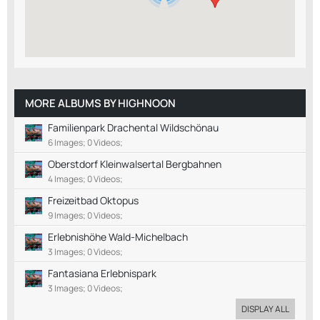
MORE ALBUMS BY HIGHNOON
Familienpark Drachental Wildschönau
6 Images; 0 Videos;
Oberstdorf Kleinwalsertal Bergbahnen
4 Images; 0 Videos;
Freizeitbad Oktopus
9 Images; 0 Videos;
Erlebnishöhe Wald-Michelbach
3 Images; 0 Videos;
Fantasiana Erlebnispark
3 Images; 0 Videos;
DISPLAY ALL