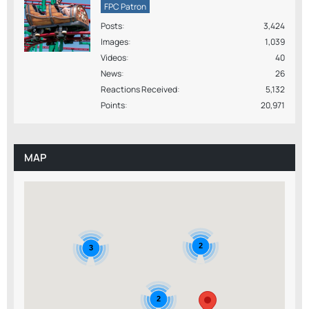
FPC Patron
Posts
3,424
Images
1,039
Videos
40
News
26
Reactions Received
5,132
Points
20,971
MAP
2
3
2