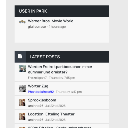
USER IN PARK
Warner Bros. Movie World
giulisurraco
-
4 hours ago
LATEST POSTS
Werden Freizeitparkbesucher immer
dümmer und dreister?
Freizeitpark7
Thursday, 7:15 pm
Wörter Zug
Phantasiafreak92
Thursday, 4:17 pm
Sprookjesboom
ursinho76
Jul 22nd 2026
Location: Efteling Theater
ursinho76
Jul 22nd 2026