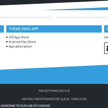
THEME PARK APP
iOS App Store
Ge
Android Play Store
App description
FREIZEITPARKCHECK ©
WAITING TIMES POWERED BY QUEUE-TIMES.COM
ICONS FROM WWW.ICONS8.COM
E AGREEING TO OUR USE OF COOKIES.