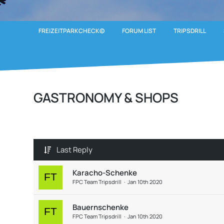
FREIZEITPARKCHECK©
FORUM LIST
TRIPSDRILL
GASTRONOMY & SHOPS
Last Reply
Karacho-Schenke
FPC Team Tripsdrill
Jan 10th 2020
Bauernschenke
FPC Team Tripsdrill
Jan 10th 2020