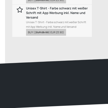
Unisex T-Shirt - Farbe schwarz mit weißer
Schrift mit App Werbung inkl. Name und
Versand
Unisex T-Shirt - Farbe schwarz mit weißer Schrift
mit App Werbung inkl. Name und Versand
BUY
((
EUR 26.90
)
EUR 23.90
)