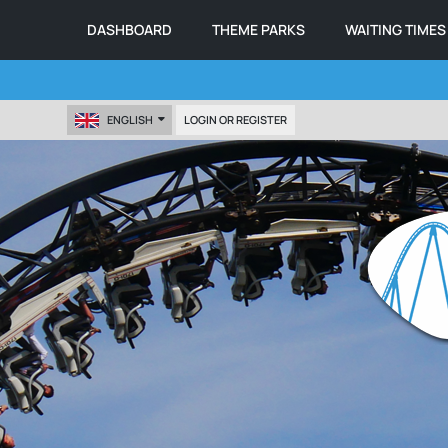
DASHBOARD
THEME PARKS
WAITING TIMES
ENGLISH
LOGIN OR REGISTER