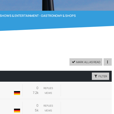
SHOWS & ENTERTAINMENT - GASTRONOMY & SHOPS
MARK ALL AS READ
FILTER
0
REPLIES
7.2k
VIEWS
0
REPLIES
5k
VIEWS