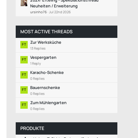
202X: Efteling - Spekulationsthread
Neuheiten / Erweiterung
ursinho76
Jul 22nd 2026
MOST ACTIVE THREADS
Zur Werksküche
13 Replies
Vespergarten
1 Reply
Karacho-Schenke
0 Replies
Bauernschenke
0 Replies
Zum Mühlengarten
0 Replies
PRODUKTE