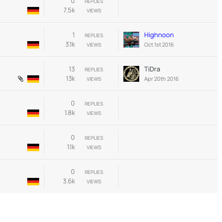
0
REPLIES
7.5k
VIEWS
1
Highnoon
REPLIES
3.1k
Oct 1st 2016
VIEWS
13
TiDra
REPLIES
13k
Apr 20th 2016
VIEWS
0
REPLIES
1.8k
VIEWS
0
REPLIES
1.1k
VIEWS
0
REPLIES
3.6k
VIEWS