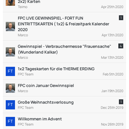
2x2) Karten
Teimo
Apr 25th 2020
FPC LIVE GEWINNSPIEL - FORT FUN
1
EINTRITTSKARTEN ( 1x2) & Freizeitpark Kalender
2020
Marco
Apr 13th 2020
Gewinnspiel - Verbrauchermesse "Frauensache"
4
(Wunderland Kalkar)
Marco
Mar 13th 2020
1x2 Tageskarten für die THERME ERDING
FPC Team
Feb 5th 2020
FPC coin Januar Gewinnspiel
Marco
Jan 19th 2020
Große Weihnachtsverlosung
1
FPC Team
Dec 25th 2019
Willkommen im Advent
FPC Team
Nov 26th 2019