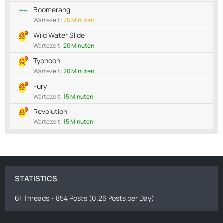
Boomerang
Wartezeit:
25 Minuten
Wild Water Slide
Wartezeit:
20 Minuten
Typhoon
Wartezeit:
20 Minuten
Fury
Wartezeit:
15 Minuten
Revolution
Wartezeit:
15 Minuten
STATISTICS
61 Threads
854 Posts (0.26 Posts per Day)