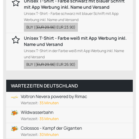
Unisex T-Shirt - Farbe schwarz mit blauer Schrift
mit App Werbung inkl. Name und Versand
Unisex T-Shirt - Farbe schwarz mit blauer Schrift mit App
Werbung inkl. Name und Versand
BUY
((
EUR 29.90
)
EUR 23.90
)
Unisex T-Shirt - Farbe weiß mit App Werbung inkl.
Name und Versand
Unisex T-Shirt in der Farbe weiß mit App Werbung inkl. Name
und Versand
BUY
((
EUR 29.90
)
EUR 26.90
)
WARTEZEITEN DEUTSCHLAND
Voltron Nevera powered by Rimac
Wartezeit:
35 Minuten
Wildwasserbahn
Wartezeit:
35 Minuten
Colossos - Kampf der Giganten
Wartezeit:
30 Minuten