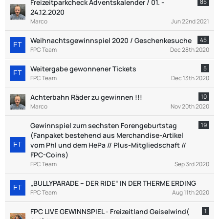
Freizeitparkcheck Adventskalender / 01. -
85
24.12.2020
Marco
Jun 22nd 2021
Weihnachtsgewinnspiel 2020 / Geschenkesuche
45
FPC Team
Dec 28th 2020
Weitergabe gewonnener Tickets
5
FPC Team
Dec 13th 2020
Achterbahn Räder zu gewinnen !!!
10
Marco
Nov 20th 2020
Gewinnspiel zum sechsten Forengeburtstag
19
(Fanpaket bestehend aus Merchandise-Artikel
vom Phl und dem HePa // Plus-Mitgliedschaft //
FPC-Coins)
FPC Team
Sep 3rd 2020
„BULLYPARADE – DER RIDE“ IN DER THERME ERDING
FPC Team
Aug 11th 2020
FPC LIVE GEWINNSPIEL - Freizeitland Geiselwind(
1