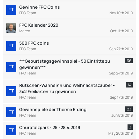
Gewinne FPC Coins
FPC Team
Nov 10th 2019
FPC Kalender 2020
Marco
Oct 11th 2019
500 FPC coins
FPC Team
Sep 27th 2019
***Geburtstagsgewinnspiel - 50 Eintritte zu
36
gewinnen***
FPC Team
Sep 24th 2019
Rutschen-Wahnsinn und Weihnachtszauber -
14
3x2 Freikarten zu gewinnen
FPC Team
Sep 17th 2019
Gewinnspiele der Therme Erding
23
FPC Team
Jun 8th 2019
Churpfalzpark - 25.-28.4.2019
3
FPC Team
May 26th 2019