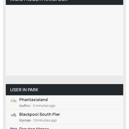
USER IN PARK
Phantasialand
loufrcc
-
5 minutes ago
Blackpool South Pier
lilyrose
-
19 minutes ago
Drayton Manor