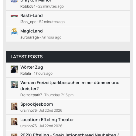
Robbo84
-
22 minutes ago
Rasti-Land
l3on_opc
-
52 minutes ago
MagicLand
auroraraga
-
An hour ago
LATEST POSTS
Wörter Zug
Rolala
4 hours ago
Werden Freizeitparkbesucher immer dümmer und
dreister?
Freizeitpark7
Thursday, 7:15 pm
Sprookjesboom
ursinho76
Jul 22nd 2026
Location: Efteling Theater
ursinho76
Jul 22nd 2026
202X: Efteling - Spekulationsthread Neuheiten /