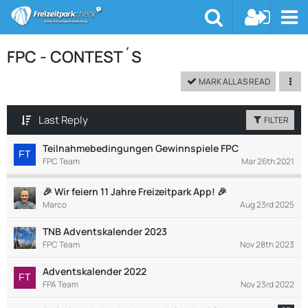
FPC - CONTEST´S
MARK ALL AS READ
Last Reply
FILTER
Teilnahmebedingungen Gewinnspiele FPC
FPC Team
Mar 26th 2021
🎉 Wir feiern 11 Jahre Freizeitpark App! 🎉
Marco
Aug 23rd 2025
TNB Adventskalender 2023
FPC Team
Nov 28th 2023
Adventskalender 2022
FPA Team
Nov 23rd 2022