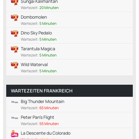
Sungai Kalimantan
Wartezeit:
20 Minuten
Dombomolen
Wartezeit:
5 Minuten
Dino Sky Pedalo
Wartezeit:
5 Minuten
Tarantula Magica
Wartezeit:
5 Minuten
Wild Waterval
Wartezeit:
5 Minuten
WARTEZEITEN FRANKREICH
Big Thunder Mountain
Wartezeit:
65 Minuten
Peter Pan's Flight
Wartezeit:
55 Minuten
La Descente du Colorado