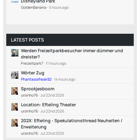
Disneyland Park
GoldenBanana
-
5 hours ago
LATEST POSTS
Werden Freizeitparkbesucher immer dümmer und
dreister?
Freizeitpark7
11 hours ago
Wörter Zug
Phantasiafreak92
14 hours ago
Sprookjesboom
ursinho76
Jul 22nd 2026
Location: Efteling Theater
ursinho76
Jul 22nd 2026
202X: Efteling - Spekulationsthread Neuheiten /
Erweiterung
ursinho76
Jul 22nd 2026