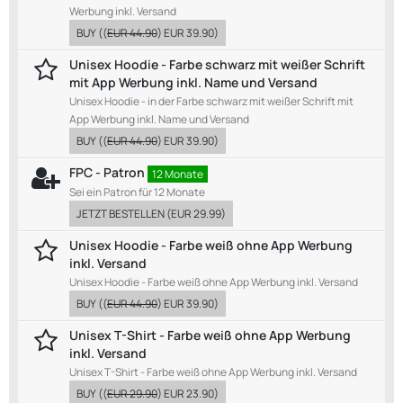
Werbung inkl. Versand
BUY
((
EUR 44.90
)
EUR 39.90
)
Unisex Hoodie - Farbe schwarz mit weißer Schrift
mit App Werbung inkl. Name und Versand
Unisex Hoodie - in der Farbe schwarz mit weißer Schrift mit
App Werbung inkl. Name und Versand
BUY
((
EUR 44.90
)
EUR 39.90
)
FPC - Patron
12 Monate
Sei ein Patron für 12 Monate
JETZT BESTELLEN
(
EUR 29.99
)
Unisex Hoodie - Farbe weiß ohne App Werbung
inkl. Versand
Unisex Hoodie - Farbe weiß ohne App Werbung inkl. Versand
BUY
((
EUR 44.90
)
EUR 39.90
)
Unisex T-Shirt - Farbe weiß ohne App Werbung
inkl. Versand
Unisex T-Shirt - Farbe weiß ohne App Werbung inkl. Versand
BUY
((
EUR 29.90
)
EUR 23.90
)