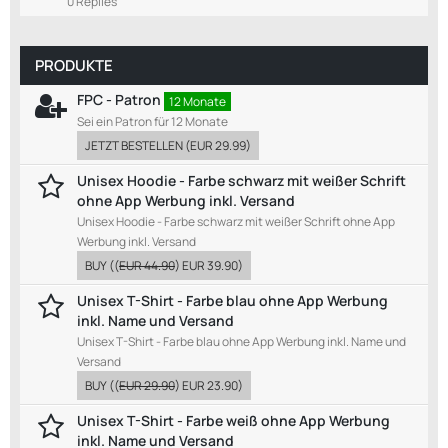
0 Replies
PRODUKTE
FPC - Patron
12 Monate
Sei ein Patron für 12 Monate
JETZT BESTELLEN
(
EUR 29.99
)
Unisex Hoodie - Farbe schwarz mit weißer Schrift
ohne App Werbung inkl. Versand
Unisex Hoodie - Farbe schwarz mit weißer Schrift ohne App
Werbung inkl. Versand
BUY
((
EUR 44.90
)
EUR 39.90
)
Unisex T-Shirt - Farbe blau ohne App Werbung
inkl. Name und Versand
Unisex T-Shirt - Farbe blau ohne App Werbung inkl. Name und
Versand
BUY
((
EUR 29.90
)
EUR 23.90
)
Unisex T-Shirt - Farbe weiß ohne App Werbung
inkl. Name und Versand