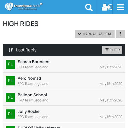
HIGH RIDES
MARK ALL AS READ
Last Reply
FILTER
Scarab Bouncers
FPC Team Legoland
May 15th 2020
Aero Nomad
FPC Team Legoland
May 15th 2020
Balloon School
FPC Team Legoland
May 15th 2020
Jolly Rocker
FPC Team Legoland
May 15th 2020
DUPLO® Valley Airport