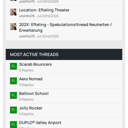
ursinho76
Jul 22nd 2026
Location: Efteling Theater
ursinho76
Jul 22nd 2026
202X: Efteling - Spekulationsthread Neuheiten /
Erweiterung
ursinho76
Jul 22nd 2026
MOST ACTIVE THREADS
Scarab Bouncers
0 Replies
Aero Nomad
0 Replies
Balloon School
0 Replies
Jolly Rocker
0 Replies
DUPLO® Valley Airport