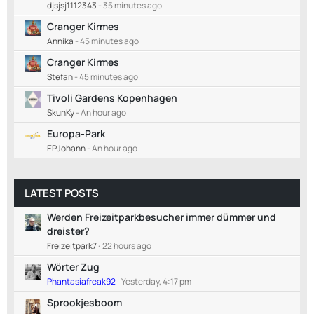
djsjsj1112343
-
35 minutes ago
Cranger Kirmes
Annika
-
45 minutes ago
Cranger Kirmes
Stefan
-
45 minutes ago
Tivoli Gardens Kopenhagen
SkunKy
-
An hour ago
Europa-Park
EPJohann
-
An hour ago
LATEST POSTS
Werden Freizeitparkbesucher immer dümmer und
dreister?
Freizeitpark7
22 hours ago
Wörter Zug
Phantasiafreak92
Yesterday, 4:17 pm
Sprookjesboom