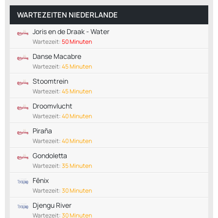
WARTEZEITEN NIEDERLANDE
Joris en de Draak - Water
Wartezeit:
50 Minuten
Danse Macabre
Wartezeit:
45 Minuten
Stoomtrein
Wartezeit:
45 Minuten
Droomvlucht
Wartezeit:
40 Minuten
Piraña
Wartezeit:
40 Minuten
Gondoletta
Wartezeit:
35 Minuten
Fēnix
Wartezeit:
30 Minuten
Djengu River
Wartezeit:
30 Minuten