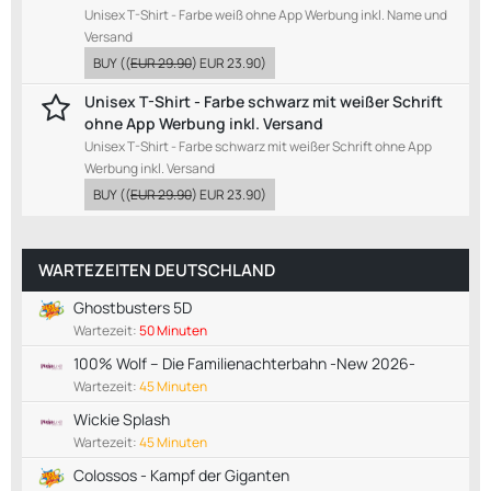
Unisex T-Shirt - Farbe weiß ohne App Werbung inkl. Name und
Versand
BUY
((
EUR 29.90
)
EUR 23.90
)
Unisex T-Shirt - Farbe schwarz mit weißer Schrift
ohne App Werbung inkl. Versand
Unisex T-Shirt - Farbe schwarz mit weißer Schrift ohne App
Werbung inkl. Versand
BUY
((
EUR 29.90
)
EUR 23.90
)
WARTEZEITEN DEUTSCHLAND
Ghostbusters 5D
Wartezeit:
50 Minuten
100% Wolf – Die Familienachterbahn -New 2026-
Wartezeit:
45 Minuten
Wickie Splash
Wartezeit:
45 Minuten
Colossos - Kampf der Giganten