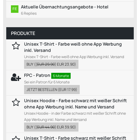
Aktuelle Übernachtungsangebote - Hotel
6 Replies
PRODUKTE
Unisex T-Shirt - Farbe weiß ohne App Werbung
inkl. Versand
Unisex T-Shirt - Farbe weiß ohne App Werbung inkl. Versand
BUY
((
EUR 29.90
)
EUR 23.90
)
FPC - Patron
6 Monate
Sei ein Patron für 6 Monate
JETZT BESTELLEN
(
EUR 17.99
)
Unisex Hoodie - Farbe schwarz mit weißer Schrift
ohne App Werbung inkl. Name und Versand
Unisex Hoodie - in der Farbe schwarz mit weißer Schrift ohne
App Werbung inkl. Name und Versand
BUY
((
EUR 44.90
)
EUR 39.90
)
Unisex T-Shirt - Farbe schwarz mit weißer Schrift