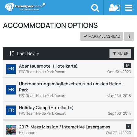
ACCOMMODATION OPTIONS
MARK ALL AS READ
Last Reply
FILTER
Abenteuerhotel (Hotelkarte)
16
FPC Team Heide Park Resort
Oct 13th 2020
Übernachtungsmöglichkeiten rund um den Heide-
Park
FPC Team Heide Park Resort
May 26th 2018
Holiday Camp (Hotelkarte)
FPC Team Heide Park Resort
Sep 10th 2014
2017: Maze Mission / Interactive Lasergames
7
Highnoon
Oct 22nd 2020