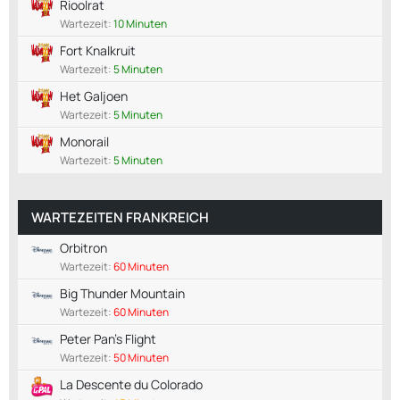
Rioolrat
Wartezeit:
10 Minuten
Fort Knalkruit
Wartezeit:
5 Minuten
Het Galjoen
Wartezeit:
5 Minuten
Monorail
Wartezeit:
5 Minuten
WARTEZEITEN FRANKREICH
Orbitron
Wartezeit:
60 Minuten
Big Thunder Mountain
Wartezeit:
60 Minuten
Peter Pan's Flight
Wartezeit:
50 Minuten
La Descente du Colorado