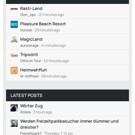
Rasti-Land
l3on_opc
-
27 minutes ago
Pleasure Beach Resort
lilyrose
-
29 minutes ago
MagicLand
auroraraga
-
41 minutes ago
Tripsdrill
Ottis on Tour
-
52 minutes ago
Heimwehfluh
M. Hoffman
-
58 minutes ago
LATEST POSTS
Wörter Zug
Rolala
3 hours ago
Werden Freizeitparkbesucher immer dümmer und
dreister?
Freizeitpark7
Thursday, 7:15 pm