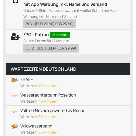
mit App Werbung inkl. Name und Versand
Unisex T-Shirt - Farbe schwarz mit weißer Schrift mit App
Werbung inkl. Name und Versand
BUY
((
EUR 26.90
)
EUR 23.90
)
FPC - Patron
12 Monate
Sei ein Patron für 12 Monate
JETZT BESTELLEN
(
EUR 29.99
)
WARTEZEITEN DEUTSCHLAND
KRAKE
Wartezeit:
45 Minuten
Wasserachterbahn Poseidon
Wartezeit:
40 Minuten
Voltron Nevera powered by Rimac
Wartezeit:
35 Minuten
Wildwasserbahn
Wartezeit:
35 Minuten