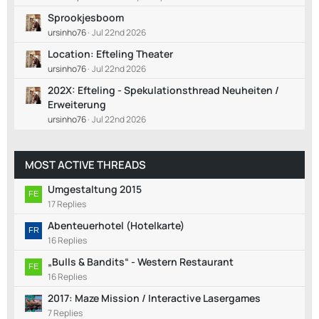
Sprookjesboom
ursinho76
Jul 22nd 2026
Location: Efteling Theater
ursinho76
Jul 22nd 2026
202X: Efteling - Spekulationsthread Neuheiten /
Erweiterung
ursinho76
Jul 22nd 2026
MOST ACTIVE THREADS
Umgestaltung 2015
17 Replies
Abenteuerhotel (Hotelkarte)
16 Replies
„Bulls & Bandits“ - Western Restaurant
16 Replies
2017: Maze Mission / Interactive Lasergames
7 Replies