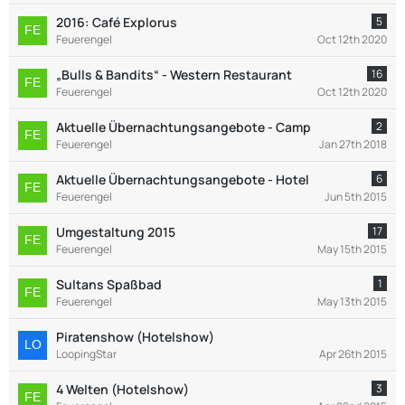
2016: Café Explorus
5
Feuerengel
Oct 12th 2020
„Bulls & Bandits“ - Western Restaurant
16
Feuerengel
Oct 12th 2020
Aktuelle Übernachtungsangebote - Camp
2
Feuerengel
Jan 27th 2018
Aktuelle Übernachtungsangebote - Hotel
6
Feuerengel
Jun 5th 2015
Umgestaltung 2015
17
Feuerengel
May 15th 2015
Sultans Spaßbad
1
Feuerengel
May 13th 2015
Piratenshow (Hotelshow)
LoopingStar
Apr 26th 2015
4 Welten (Hotelshow)
3