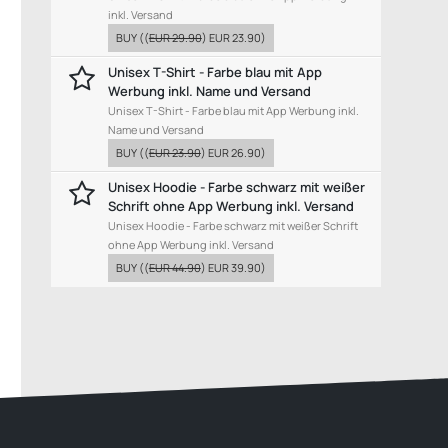
inkl. Versand
BUY
((
EUR 29.90
)
EUR 23.90
)
Unisex T-Shirt - Farbe blau mit App
Werbung inkl. Name und Versand
Unisex T-Shirt - Farbe blau mit App Werbung inkl.
Name und Versand
BUY
((
EUR 23.90
)
EUR 26.90
)
Unisex Hoodie - Farbe schwarz mit weißer
Schrift ohne App Werbung inkl. Versand
Unisex Hoodie - Farbe schwarz mit weißer Schrift
ohne App Werbung inkl. Versand
BUY
((
EUR 44.90
)
EUR 39.90
)