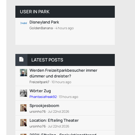
USER IN PARK
Disneyland Park
GoldenBanana
-
4 hours ago
LATEST POSTS
Werden Freizeitparkbesucher immer
dümmer und dreister?
Freizeitpark7
10 hours ago
Wörter Zug
Phantasiafreak92
13 hours ago
Sprookjesboom
ursinho76
Jul 22nd 2026
Location: Efteling Theater
ursinho76
Jul 22nd 2026