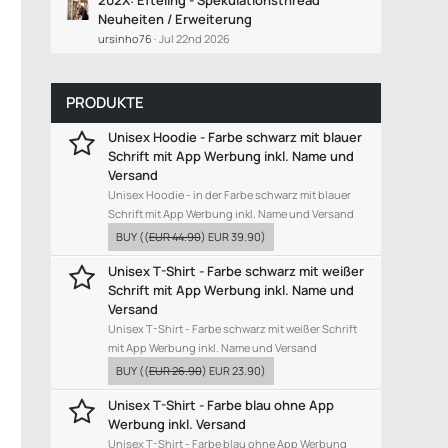
202X: Efteling - Spekulationsthread
Neuheiten / Erweiterung
ursinho76
Jul 22nd 2026
PRODUKTE
Unisex Hoodie - Farbe schwarz mit blauer
Schrift mit App Werbung inkl. Name und
Versand
Unisex Hoodie - in der Farbe schwarz mit blauer
Schrift mit App Werbung inkl. Name und Versand
BUY
((
EUR 44.90
)
EUR 39.90
)
Unisex T-Shirt - Farbe schwarz mit weißer
Schrift mit App Werbung inkl. Name und
Versand
Unisex T-Shirt - Farbe schwarz mit weißer Schrift
mit App Werbung inkl. Name und Versand
BUY
((
EUR 26.90
)
EUR 23.90
)
Unisex T-Shirt - Farbe blau ohne App
Werbung inkl. Versand
Unisex T-Shirt - Farbe blau ohne App Werbung