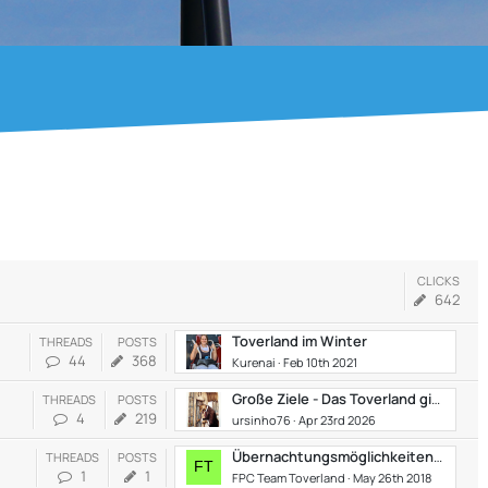
CLICKS
642
Toverland im Winter
THREADS
POSTS
44
368
Kurenai
Feb 10th 2021
Große Ziele - Das Toverland gibt Einblicke in seine Erweiterungspläne
THREADS
POSTS
4
219
ursinho76
Apr 23rd 2026
Übernachtungsmöglichkeiten rund um das Toverland
THREADS
POSTS
1
1
FPC Team Toverland
May 26th 2018