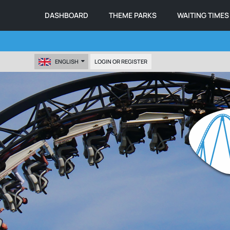
DASHBOARD
THEME PARKS
WAITING TIMES
ENGLISH
LOGIN OR REGISTER