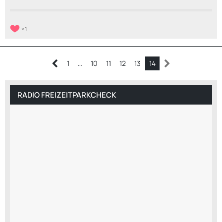
1
1
…
10
11
12
13
14
RADIO FREIZEITPARKCHECK