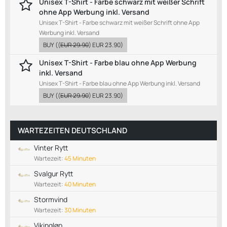
Unisex T-Shirt - Farbe schwarz mit weißer Schrift
ohne App Werbung inkl. Versand
Unisex T-Shirt - Farbe schwarz mit weißer Schrift ohne App
Werbung inkl. Versand
BUY
((
EUR 29.90
)
EUR 23.90
)
Unisex T-Shirt - Farbe blau ohne App Werbung
inkl. Versand
Unisex T-Shirt - Farbe blau ohne App Werbung inkl. Versand
BUY
((
EUR 29.90
)
EUR 23.90
)
WARTEZEITEN DEUTSCHLAND
Vinter Rytt
Wartezeit:
45 Minuten
Svalgur Rytt
Wartezeit:
40 Minuten
Stormvind
Wartezeit:
30 Minuten
Vikingløp