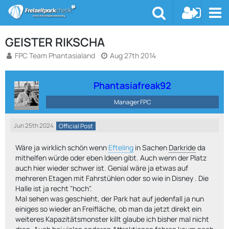
GEISTER RIKSCHA
FPC Team Phantasialand
Aug 27th 2014
Phantasiafreak92
Manager FPC
Jun 25th 2024
Official Post
Wäre ja wirklich schön wenn
Efteling
in Sachen
Darkride
da
mithelfen würde oder eben Ideen gibt. Auch wenn der Platz
auch hier wieder schwer ist. Genial wäre ja etwas auf
mehreren Etagen mit Fahrstühlen oder so wie in Disney . Die
Halle ist ja recht "hoch".
Mal sehen was geschieht, der Park hat auf jedenfall ja nun
einiges so wieder an Freifläche, ob man da jetzt direkt ein
weiteres Kapazitätsmonster killt glaube ich bisher mal nicht