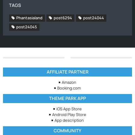
TAGS
Phantasialand
post6294
post24044
post24045
AFFILIATE PARTNER
Amazon
Booking.com
THEME PARK APP
iOS App Store
Android Play Store
App description
COMMUNITY