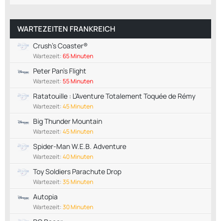
WARTEZEITEN FRANKREICH
Crush's Coaster®
Wartezeit:
65 Minuten
Peter Pan's Flight
Wartezeit:
55 Minuten
Ratatouille : L’Aventure Totalement Toquée de Rémy
Wartezeit:
45 Minuten
Big Thunder Mountain
Wartezeit:
45 Minuten
Spider-Man W.E.B. Adventure
Wartezeit:
40 Minuten
Toy Soldiers Parachute Drop
Wartezeit:
35 Minuten
Autopia
Wartezeit:
30 Minuten