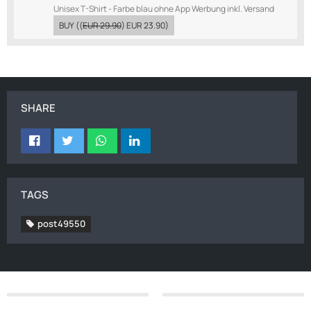
Unisex T-Shirt - Farbe blau ohne App Werbung inkl. Versand
BUY
((
EUR 29.90
)
EUR 23.90
)
SHARE
TAGS
post49550