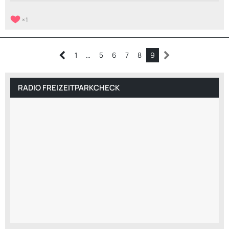
1
1
…
5
6
7
8
9
RADIO FREIZEITPARKCHECK