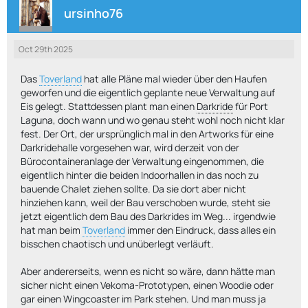
ursinho76
Oct 29th 2025
Das
Toverland
hat alle Pläne mal wieder über den Haufen
geworfen und die eigentlich geplante neue Verwaltung auf
Eis gelegt. Stattdessen plant man einen
Darkride
für Port
Laguna, doch wann und wo genau steht wohl noch nicht klar
fest. Der Ort, der ursprünglich mal in den Artworks für eine
Darkridehalle vorgesehen war, wird derzeit von der
Bürocontaineranlage der Verwaltung eingenommen, die
eigentlich hinter die beiden Indoorhallen in das noch zu
bauende Chalet ziehen sollte. Da sie dort aber nicht
hinziehen kann, weil der Bau verschoben wurde, steht sie
jetzt eigentlich dem Bau des Darkrides im Weg... irgendwie
hat man beim
Toverland
immer den Eindruck, dass alles ein
bisschen chaotisch und unüberlegt verläuft.
Aber andererseits, wenn es nicht so wäre, dann hätte man
sicher nicht einen Vekoma-Prototypen, einen Woodie oder
gar einen Wingcoaster im Park stehen. Und man muss ja