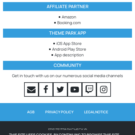
AFFILIATE PARTNER
Amazon
Booking.com
THEME PARK APP
iOS App Store
Android Play Store
App description
COMMUNITY
Get in touch with us on our numerous social media channels
AGB
PRIVACY POLICY
LEGAL NOTICE
FREIZEITPARKCHECK ©
THIS SITE USES COOKIES. BY CONTINUING TO BROWSE THIS SITE,