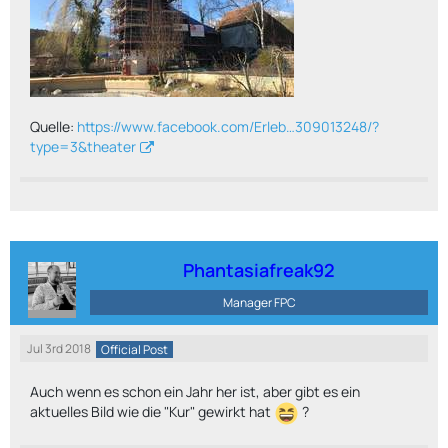
Quelle:
https://www.facebook.com/Erleb…309013248/?
type=3&theater
Phantasiafreak92
Manager FPC
Jul 3rd 2018
Official Post
Auch wenn es schon ein Jahr her ist, aber gibt es ein
aktuelles Bild wie die "Kur" gewirkt hat
?