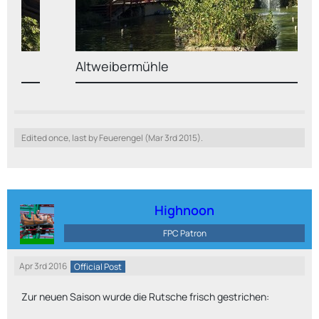
Altweibermühle
Edited once, last by Feuerengel (
Mar 3rd 2015
).
Highnoon
FPC Patron
Apr 3rd 2016
Official Post
Zur neuen Saison wurde die Rutsche frisch gestrichen: