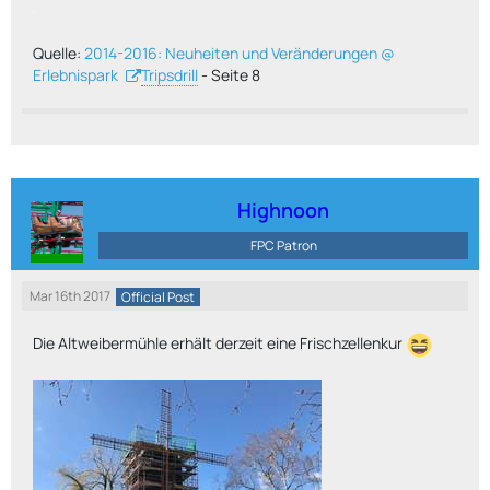
Quelle:
2014-2016: Neuheiten und Veränderungen @
Erlebnispark
Tripsdrill
- Seite 8
Highnoon
FPC Patron
Mar 16th 2017
Official Post
Die Altweibermühle erhält derzeit eine Frischzellenkur