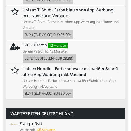
Unisex T-Shirt - Farbe blau ohne App Werbung
inkl. Name und Versand
Unisex T-Shirt - Farbe blau ohne App Werbung inkl. Name und
Versand
BUY
((
EUR 29.90
)
EUR 23.90
)
FPC - Patron
12 Monate
Sei ein Patron für 12 Monate
JETZT BESTELLEN
(
EUR 29.99
)
Unisex Hoodie - Farbe schwarz mit weißer Schrift
ohne App Werbung inkl. Versand
Unisex Hoodie - Farbe schwarz mit weißer Schrift ohne App
Werbung inkl. Versand
BUY
((
EUR 44.90
)
EUR 39.90
)
WARTEZEITEN DEUTSCHLAND
Svalgur Rytt
Wartezeit:
45 Minuten