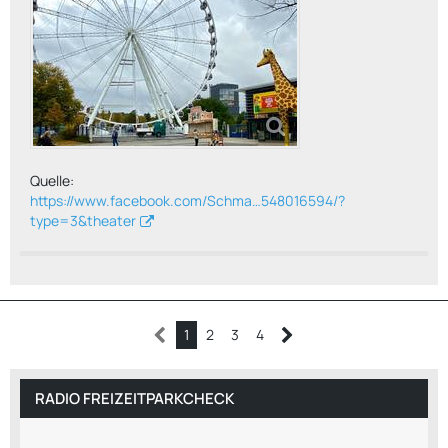
Quelle:
https://www.facebook.com/Schma…548016594/?
type=3&theater
1
2
3
4
RADIO FREIZEITPARKCHECK