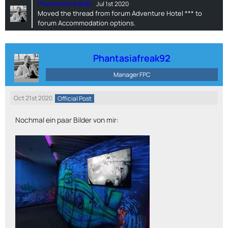
Phantasiafreak92
Jul 1st 2020
Moved the thread from forum
Adventure Hotel ***
to
forum
Accommodation options
.
Phantasiafreak92
Manager FPC
Oct 21st 2020
Official Post
Nochmal ein paar Bilder von mir: