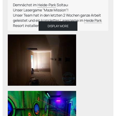
Demnächst im
Heide-Park
Soltau:
Unser Lasergame "Maze Mission"!
Unser Team hat in den letzten 2 Wochen ganze Arbeit
geleistet und ein komplettes Lasergame im
Heide Park
Resort installiert.
DISPLAY MORE
Angefangen vom Trockenbau, über die Installation
unseres Laserspiels samt Ton- und eindrucksvollen
Lichteffekten bishin zur künstlerischen Gestaltung der
Räumlichkeiten und der Umgebung. Damit das
Wanddesign zum Thema Unterwasserwelt auch richtig
zur Geltung kommt, wurden diverse LED-UV-Bars
installiert, die eine ganz besondere Atmosphäre
schaffen.
Kurz gesagt: Wir haben von A wie Angebot bis Z wie
Zielbuzzer alles in einer Full-Service-Dienstleistung in
kurzer Zeit umgesetzt.
Besuchen Sie gern den
Heide-Park
und überzeugen Sie
sich selbst. Viel Spaß bei Ihrer Laser-Maze-Mission!