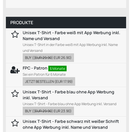
PRODUKTE
Unisex T-Shirt - Farbe weiß mit App Werbung inkl.
Name und Versand
Unisex T-Shirt in der Farbe weiß mit App Werbung inkl. Name
und Versand
BUY
((
EUR 29.90
)
EUR 26.90
)
FPC - Patron
6 Monate
Sei ein Patron für 6 Monate
JETZT BESTELLEN
(
EUR 17.99
)
Unisex T-Shirt - Farbe blau ohne App Werbung
inkl. Versand
Unisex T-Shirt - Farbe blau ohne App Werbung inkl. Versand
BUY
((
EUR 29.90
)
EUR 23.90
)
Unisex T-Shirt - Farbe schwarz mit weißer Schrift
ohne App Werbung inkl. Name und Versand