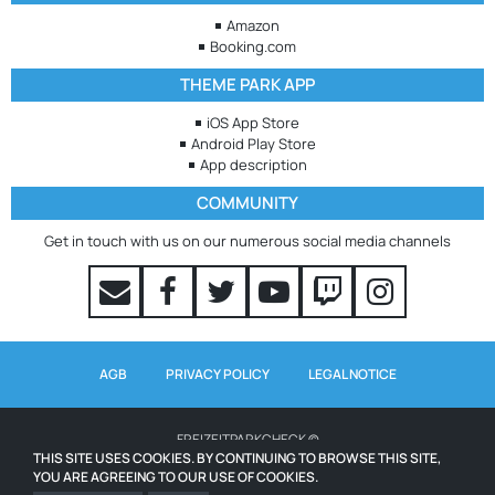
Amazon
Booking.com
THEME PARK APP
iOS App Store
Android Play Store
App description
COMMUNITY
Get in touch with us on our numerous social media channels
AGB
PRIVACY POLICY
LEGAL NOTICE
FREIZEITPARKCHECK ©
THIS SITE USES COOKIES. BY CONTINUING TO BROWSE THIS SITE,
YOU ARE AGREEING TO OUR USE OF COOKIES.
WAITING TIMES POWERED BY QUEUE-TIMES.COM