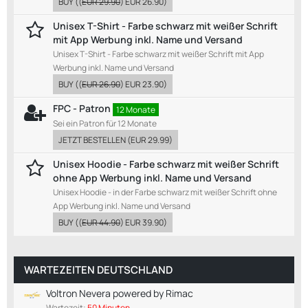
BUY
((
EUR 29.90
)
EUR 26.90
)
Unisex T-Shirt - Farbe schwarz mit weißer Schrift
mit App Werbung inkl. Name und Versand
Unisex T-Shirt - Farbe schwarz mit weißer Schrift mit App
Werbung inkl. Name und Versand
BUY
((
EUR 26.90
)
EUR 23.90
)
FPC - Patron
12 Monate
Sei ein Patron für 12 Monate
JETZT BESTELLEN
(
EUR 29.99
)
Unisex Hoodie - Farbe schwarz mit weißer Schrift
ohne App Werbung inkl. Name und Versand
Unisex Hoodie - in der Farbe schwarz mit weißer Schrift ohne
App Werbung inkl. Name und Versand
BUY
((
EUR 44.90
)
EUR 39.90
)
WARTEZEITEN DEUTSCHLAND
Voltron Nevera powered by Rimac
Wartezeit:
50 Minuten